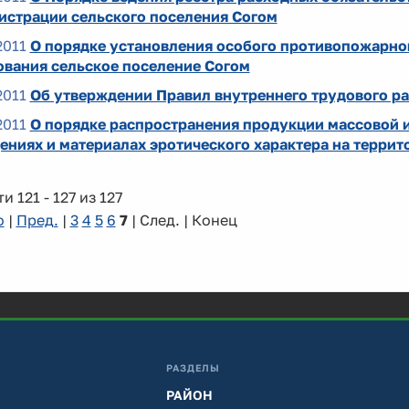
истрации сельского поселения Согом
2011
О порядке установления особого противопожарно
ования сельское поселение Согом
2011
Об утверждении Правил внутреннего трудового р
2011
О порядке распространения продукции массовой
ниях и материалах эротического характера на террит
и 121 - 127 из 127
о
|
Пред.
|
3
4
5
6
7
| След. | Конец
РАЗДЕЛЫ
РАЙОН