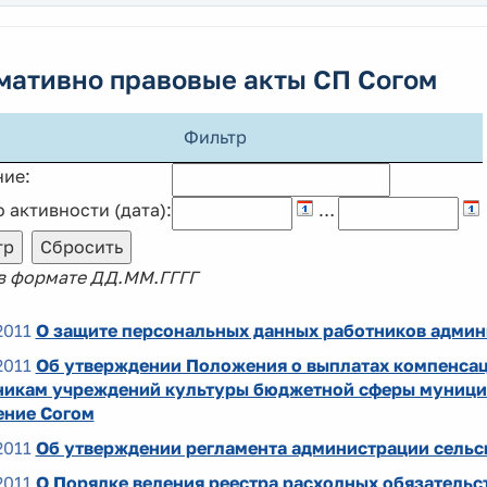
мативно правовые акты СП Согом
Фильтр
ние:
 активности (дата):
…
 в формате ДД.ММ.ГГГГ
2011
О защите персональных данных работников админ
2011
Об утверждении Положения о выплатах компенса
никам учреждений культуры бюджетной сферы муници
ение Согом
2011
Об утверждении регламента администрации сельс
2011
О Порядке ведения реестра расходных обязатель