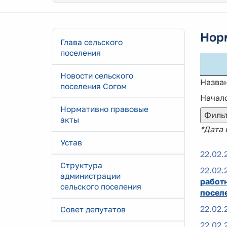
Нор
Глава сельского
поселения
Новости сельского
Назва
поселения Согом
Начало
Нормативно правовые
акты
*Дата
Устав
22.02.
Структура
22.02.
администрации
работ
сельского поселения
посел
22.02.
Совет депутатов
22.02.