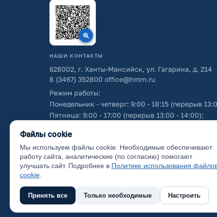
НАШИ КОНТАКТЫ
628002, г. Ханты-Мансийск, ул. Гагарина, д. 214
8 (3467) 352800
office@hmrn.ru
Режим работы:
Понедельник - четверг: 9:00 - 18:15 (перерыв 13:0
Пятница: 9:00 - 17:00 (перерыв 13:00 - 14:00);
Суббота - воскресенье: выходные дни.
Файлы cookie
Мы используем файлы cookie. Необходимые обеспечивают
Об использовании персональных данных
работу сайта, аналитические (по согласию) помогают
улучшать сайт. Подробнее в
Политике использования файло
cookie
.
Принять все
Только необходимые
Настроить
(с) 2017 Ханты-Мансийский район, официальный са