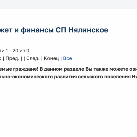
жет и финансы СП Нялинское
и 1 - 20 из 0
 | Пред. | | След. | Конец
|
Все
емые граждане! В данном разделе Вы также можете оз
льно-экономического развития сельского поселения Н