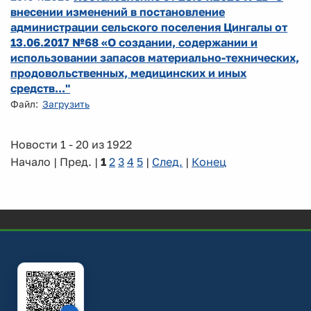
внесении изменений в постановление
администрации сельского поселения Цингалы от
13.06.2017 №68 «О создании, содержании и
использовании запасов материально-технических,
продовольственных, медицинских и иных
средств..."
Файл:
Загрузить
Новости 1 - 20 из 1922
Начало | Пред. |
1
2
3
4
5
|
След.
|
Конец