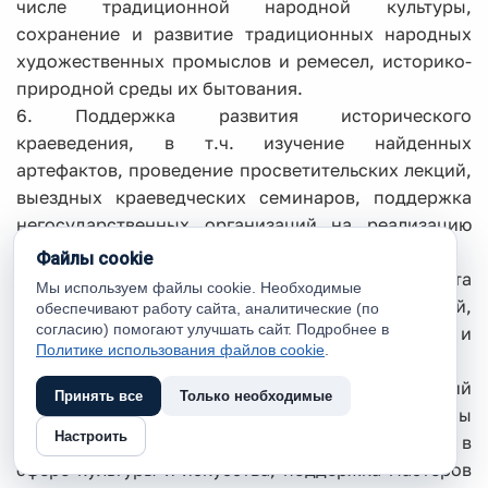
числе традиционной народной культуры,
сохранение и развитие традиционных народных
художественных промыслов и ремесел, историко-
природной среды их бытования.
6. Поддержка развития исторического
краеведения, в т.ч. изучение найденных
артефактов, проведение просветительских лекций,
выездных краеведческих семинаров, поддержка
негосударственных организаций на реализацию
проектов краеведческой направленности.
Файлы cookie
7. Преобразование учреждений культуры в места
Мы используем файлы cookie. Необходимые
для встреч и общения жителей поселений,
обеспечивают работу сайта, аналитические (по
согласию) помогают улучшать сайт. Подробнее в
площадки реализации личных интересов и
Политике использования файлов cookie
.
социального взаимодействия.
8. Развитие кадрового потенциала учреждений
Принять все
Только необходимые
культуры и искусства: развитие системы
Настроить
непрерывного профессионального образования в
сфере культуры и искусства, поддержка мастеров