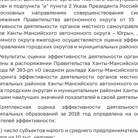
в» и подпункта "и" пункта 2 Указа Президента Росси
сновных направлениях совершенствования сис
ряжения Правительства автономного округа от 1
тивности деятельности органов местного самоуправл
ов Ханты-Мансийского автономного округа – Югры»,
омного округа ежегодно осуществляется оценка эффек
правления городских округов и муниципальных районо
Результаты оценки эффективности деятельности орга
ены в распоряжении Правительства Ханты-Мансийског
года № 393-рп «О сводном докладе Ханты-Мансийского 
оринга эффективности деятельности органов местно
ипальных районов Ханты-Мансийского автономного окр
ов городским округам и муниципальным районам Ханты
гшим наилучших значений показателей в своей деятел
Комплексная оценка эффективности деятельнос
ипальных образований за 2018 год определена на о
ателей эффективности:
1) число субъектов малого и среднего предприниматель
ете на 10 тыс. человек;