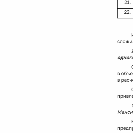
21.
22.
сложи
одного
в объе
в расч
привле
Манси
предп