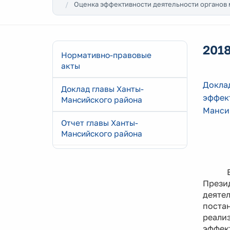
Оценка эффективности деятельности органов
2018
Нормативно-правовые
акты
Доклад
Доклад главы Ханты-
эффек
Мансийского района
Мансий
Отчет главы Ханты-
Мансийского района
Прези
деяте
поста
реали
эффек