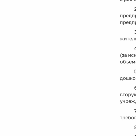
предп
предп
жител
(за и
объеме
дошкол
втору
учреж
требо