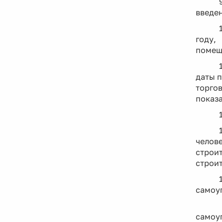
введен
году,
помещ
даты п
торго
показа
челов
строи
строит
самоуп
Форм
самоуп