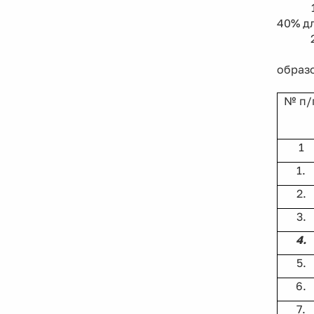
1. Оц
40% дл
2. Оц
По р
образо
№ п/
1
1.
2.
3.
4.
5.
6.
7.