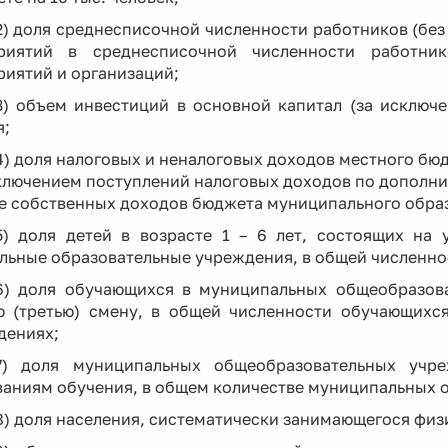
2) доля среднесписочной численности работников (без
риятий в среднесписочной численности работник
риятий и организаций;
3) объем инвестиций в основной капитал (за исключ
я;
4) доля налоговых и неналоговых доходов местного бю
сключением поступлений налоговых доходов по дополн
 собственных доходов бюджета муниципального образо
5) доля детей в возрасте 1 – 6 лет, состоящих на
ьные образовательные учреждения, в общей численности
6) доля обучающихся в муниципальных общеобразов
ю (третью) смену, в общей численности обучающихс
дениях;
7) доля муниципальных общеобразовательных учр
ваниям обучения, в общем количестве муниципальных 
8) доля населения, систематически занимающегося физ