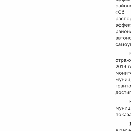
районо
«Об о
распо
эффек
район
автон
самоу
отраж
2019 
монит
муниц
грант
дости
муниц
показ
в расч