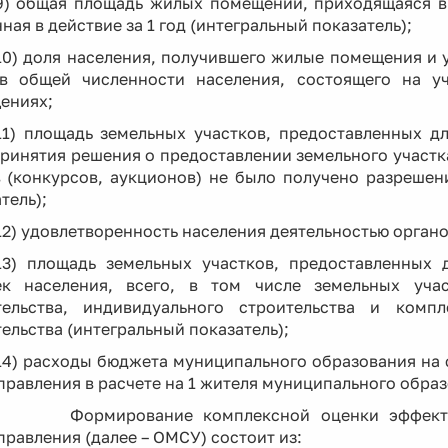
9) общая площадь жилых помещений, приходящаяся в 
ная в действие за 1 год (интегральный показатель);
10) доля населения, получившего жилые помещения и
 в общей численности населения, состоящего на у
ениях;
11) площадь земельных участков, предоставленных д
ринятия решения о предоставлении земельного участк
в (конкурсов, аукционов) не было получено разрешен
тель);
12) удовлетворенность населения деятельностью орган
13) площадь земельных участков, предоставленных д
ек населения, всего, в том числе земельных уча
тельства, индивидуального строительства и ком
ельства (интегральный показатель);
14) расходы бюджета муниципального образования на
равления в расчете на 1 жителя муниципального образ
ирование комплексной оценки эффективност
равления (далее – ОМСУ) состоит из: