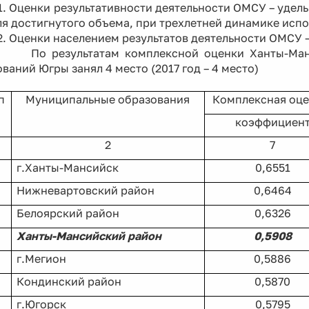
енки результативности деятельности ОМСУ – удельн
я достигнутого объема, при трехлетней динамике испо
енки населением результатов деятельности ОМСУ – 
езультатам комплексной оценки Ханты-Мансий
ваний Югры занял 4 место (2017 год – 4 место)
п
Муниципальные образования
Комплексная оце
коэффициен
2
7
г.Ханты-Мансийск
0,6551
Нижневартовский район
0,6464
Белоярский район
0,6326
Ханты-Мансийский район
0,5908
г.Мегион
0,5886
Кондинский район
0,5870
г.Югорск
0,5795