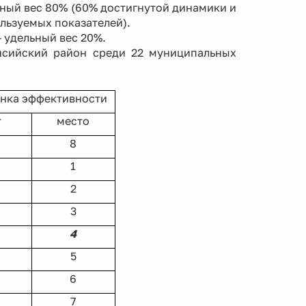
ый вес 80% (60% достигнутой динамики и
льзуемых показателей).
удельный вес 20%.
ский район среди 22 муниципальных
нка эффективности
т
место
8
1
2
3
4
5
6
7