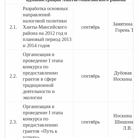
Разработка основных
направлений
налоговой политики
Замятина Т.
2.1.
Ханты-Мансийского
сентябрь
Горень Т.Н
района на 2012 год и
плановый период 2013
и 2014 годов
Организация и
проведение I этапа
конкурса по
предоставлению
Дубовая А.
2.2.
сентябрь
грантов в сфере
Носкина О.
традиционной
деятельности и
экологии
Организация и
проведение I этапа
Носкина О.
конкурса по
2.3.
сентябрь
Шишонков
предоставлению
Л.В.
грантов «Путь к
успеху»