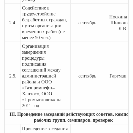
Содействие в
трудоустройстве
Носкина О.
безработных граждан,
2.4.
сентябрь
Шишонков
путем организации
Л.В.
временных работ (не
менее 50 чел.)
Организация
завершения
процедуры
подписания
соглашений между
2.5.
администрацией
сентябрь
Гартман Ж.
района и ООО
«Газпромнефть-
Хантос», ООО
«Промысловик» на
2011 год
III. Проведение заседаний действующих советов, комисси
рабочих групп, семинаров, проверок
Проведение заседания