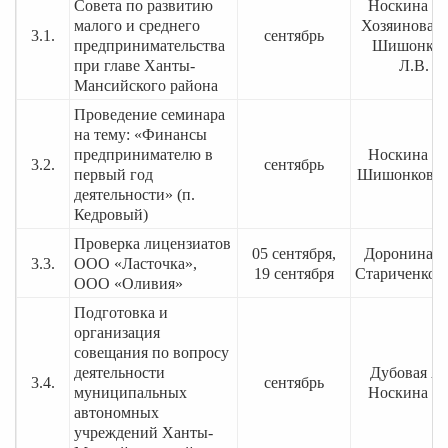
Совета по развитию
Носкина О.
малого и среднего
Хозяинова Т
3.1.
сентябрь
предпринимательства
Шишонков
при главе Ханты-
Л.В.
Мансийского района
Проведение семинара
на тему: «Финансы
предпринимателю в
Носкина О.
3.2.
сентябрь
первый год
Шишонкова 
деятельности» (п.
Кедровый)
Проверка лицензиатов
05 сентября,
Доронина Т
3.3.
ООО «Ласточка»,
19 сентября
Стариченко 
ООО «Оливия»
Подготовка и
организация
совещания по вопросу
деятельности
Дубовая А.
3.4.
сентябрь
муниципальных
Носкина О.
автономных
учреждений Ханты-