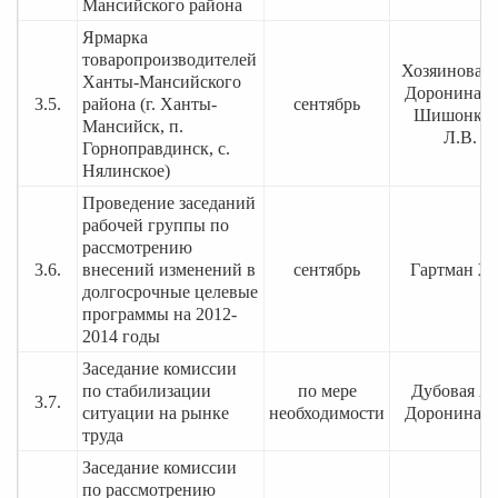
Мансийского района
Ярмарка
товаропроизводителей
Хозяинова Т
Ханты-Мансийского
Доронина Т
3.5.
района (г. Ханты-
сентябрь
Шишонков
Мансийск, п.
Л.В.
Горноправдинск, с.
Нялинское)
Проведение заседаний
рабочей группы по
рассмотрению
3.6.
внесений изменений в
сентябрь
Гартман Ж.
долгосрочные целевые
программы на 2012-
2014 годы
Заседание комиссии
по стабилизации
по мере
Дубовая А.
3.7.
ситуации на рынке
необходимости
Доронина Т
труда
Заседание комиссии
по рассмотрению