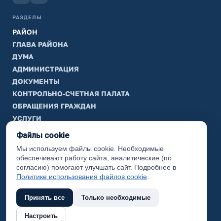
РАЗДЕЛЫ
РАЙОН
ГЛАВА РАЙОНА
ДУМА
АДМИНИСТРАЦИЯ
ДОКУМЕНТЫ
КОНТРОЛЬНО-СЧЕТНАЯ ПАЛАТА
ОБРАЩЕНИЯ ГРАЖДАН
УСЛУГИ
ТИК
Файлы cookie
Мы используем файлы cookie. Необходимые
ИНФОРМАЦИЯ
обеспечивают работу сайта, аналитические (по
Законодательная карта
согласию) помогают улучшать сайт. Подробнее в
Политике использования файлов cookie
.
Карта сайта
Принять все
Только необходимые
(с) 2017 Ханты-Мансийский район, официальный сайт
Настроить
администрации