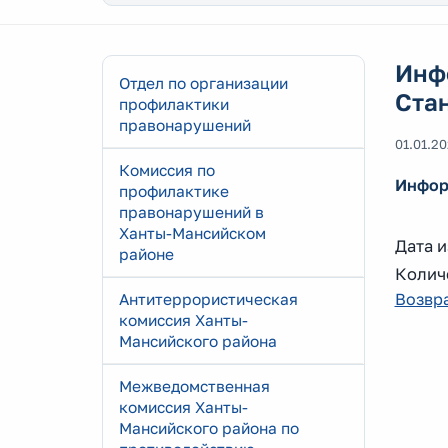
Инф
Отдел по организации
Ста
профилактики
правонарушений
01.01.2
Комиссия по
Инфор
профилактике
правонарушений в
Ханты-Мансийском
Дата и
районе
Количе
Возвра
Антитеррористическая
комиссия Ханты-
Мансийского района
Межведомственная
комиссия Ханты-
Мансийского района по