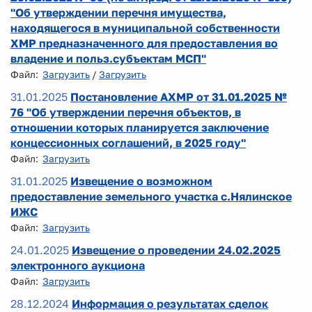
"Об утверждении перечня имущества,
находящегося в муниципальной собственности
ХМР предназначенного для предоставления во
владение и польз.субъектам МСП"
Файл:
Загрузить
/
Загрузить
31.01.2025
Постановление АХМР от 31.01.2025 №
76 "Об утверждении перечня объектов, в
отношении которых планируется заключение
концессионных соглашений, в 2025 году"
Файл:
Загрузить
31.01.2025
Извещение о возможном
предоставление земельного участка с.Нялинское
ИЖС
Файл:
Загрузить
24.01.2025
Извещение о проведении 24.02.2025
электронного аукциона
Файл:
Загрузить
28.12.2024
Информация о результатах сделок