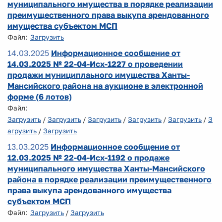
муниципального имущества в порядке реализации
преимущественного права выкупа арендованного
имущества субъектом МСП
Файл:
Загрузить
14.03.2025
Информационное сообщение от
14.03.2025 № 22-04-Исх-1227 о проведении
продажи мунициплаьного имущества Ханты-
Мансийского района на аукционе в электронной
форме (6 лотов)
Файл:
Загрузить
/
Загрузить
/
Загрузить
/
Загрузить
/
Загрузить
/
З
агрузить
/
Загрузить
13.03.2025
Информационное сообщение от
12.03.2025 № 22-04-Исх-1192 о продаже
муниципального имущества Ханты-Мансийского
района в порядке реализации преимущественного
права выкупа арендованного имущества
субъектом МСП
Файл:
Загрузить
/
Загрузить