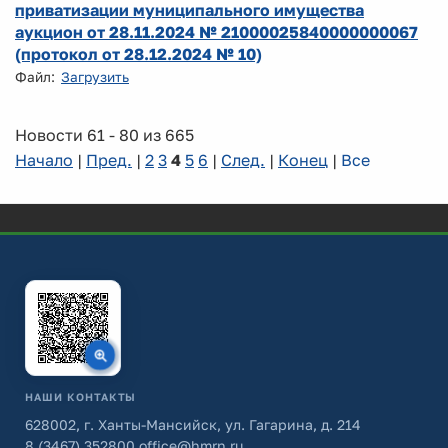
приватизации муниципального имущества
аукцион от 28.11.2024 № 21000025840000000067
(протокол от 28.12.2024 № 10)
Файл:
Загрузить
Новости 61 - 80 из 665
Начало
|
Пред.
|
2
3
4
5
6
|
След.
|
Конец
|
Все
НАШИ КОНТАКТЫ
628002, г. Ханты-Мансийск, ул. Гагарина, д. 214
8 (3467) 352800
office@hmrn.ru