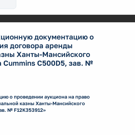
кционную документацию о
ия договора аренды
азны Ханты-Мансийского
а Сummins С500D5, зав. №
ию о проведении аукциона на право
пальной казны Ханты-Мансийского
ав. № F12K353912»