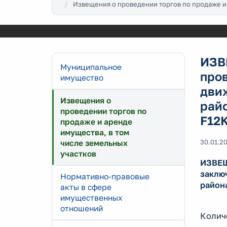
Извещения о проведении торгов по продаже и
ИЗВ
Муниципальное
про
имущество
дви
Извещения о
райо
проведении торгов по
F12
продаже и аренде
имущества, в том
30.01.2
числе земельных
участков
ИЗВЕЩ
заклю
Нормативно-правовые
район
акты в сфере
имущественных
отношений
Количе