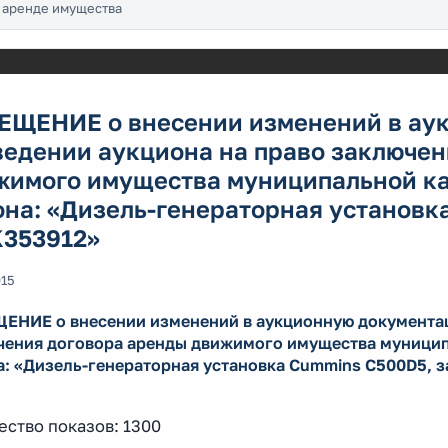
 аренде имущества
ЕЩЕНИЕ о внесении изменений в ау
ведении аукциона на право заключен
жимого имущества муниципальной к
на: «Дизель-генераторная установк
K353912»
015
ЕНИЕ о внесении изменений в аукционную документац
чения договора аренды движимого имущества муници
а: «Дизель-генераторная установка Сummins С500D5, з
ство показов: 1300