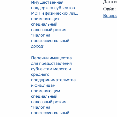
Дата и
Имущественная
поддержка субъектов
Файл
МСП и физических лиц,
Возвра
применяющих
специальный
налоговый режим
"Налог на
профессиональный
доход"
Перечни имущества
для предоставления
субъектам малого и
среднего
предпринимательства
и физ.лицам
применяющим
специальный
налоговый режим
"Налог на
профессиональный