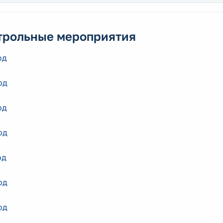
трольные мероприятия
од
од
од
од
од
од
од