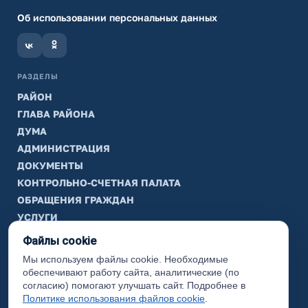
Об использовании персональных данных
РАЗДЕЛЫ
РАЙОН
ГЛАВА РАЙОНА
ДУМА
АДМИНИСТРАЦИЯ
ДОКУМЕНТЫ
КОНТРОЛЬНО-СЧЕТНАЯ ПАЛАТА
ОБРАЩЕНИЯ ГРАЖДАН
УСЛУГИ
ТИК
Файлы cookie
Мы используем файлы cookie. Необходимые
ИНФОРМАЦИЯ
обеспечивают работу сайта, аналитические (по
Законодательная карта
согласию) помогают улучшать сайт. Подробнее в
Политике использования файлов cookie
.
Карта сайта