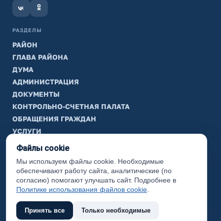
РАЗДЕЛЫ
РАЙОН
ГЛАВА РАЙОНА
ДУМА
АДМИНИСТРАЦИЯ
ДОКУМЕНТЫ
КОНТРОЛЬНО-СЧЕТНАЯ ПАЛАТА
ОБРАЩЕНИЯ ГРАЖДАН
УСЛУГИ
ТИК
Файлы cookie
Мы используем файлы cookie. Необходимые
ИНФОРМАЦИЯ
обеспечивают работу сайта, аналитические (по
Законодательная карта
согласию) помогают улучшать сайт. Подробнее в
Политике использования файлов cookie
.
Карта сайта
Принять все
Только необходимые