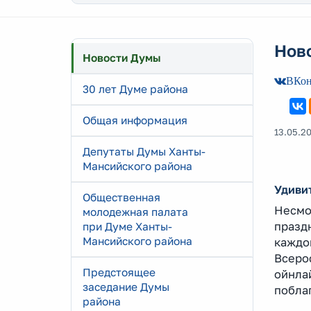
Нов
Новости Думы
ВКон
30 лет Думе района
Общая информация
13.05.2
Депутаты Думы Ханты-
Мансийского района
Удиви
Общественная
Несмо
молодежная палата
празд
при Думе Ханты-
Мансийского района
каждо
Всеро
Предстоящее
ойнла
заседание Думы
побла
района