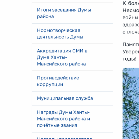
К бол
Итоги заседания Думы
Несмо
района
войны
здрав
Нормотворческая
сплоч
деятельность Думы
Память
Аккредитация СМИ в
Увере
Думе Ханты-
годы!
Мансийского района
Противодействие
коррупции
Муниципальная служба
Награды Думы Ханты-
Мансийского района и
почётные звания