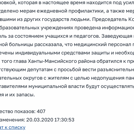
новкой, которая в настоящее время находится под ус
уделено мерам ежедневной профилактики, а также мер
вшими из других государств людьми. Председатель Ко
образовательных учреждениях проведена информацион
оль за состоянием учащихся и педагогов. Заведующа
ной больницы рассказала, что медицинский персонал 
ечены индивидуальными средствами защиты и необх
 того глава Ханты-Мансийского района обратился к п
тствующим депутатам с просьбой вести разъяснительн
ательных округов с жителям с целью недопущения пан
тавителями муниципальной власти будут осуществлять
я и их запасы.
ство показов: 407
зменения: 20.03.2020 17:30:53
т к списку