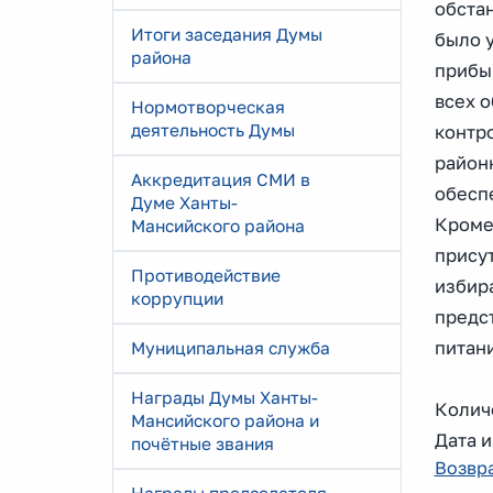
обста
Итоги заседания Думы
было 
района
прибы
всех 
Нормотворческая
деятельность Думы
контр
район
Аккредитация СМИ в
обесп
Думе Ханты-
Кроме
Мансийского района
прису
Противодействие
избир
коррупции
предс
питани
Муниципальная служба
Награды Думы Ханты-
Количе
Мансийского района и
Дата и
почётные звания
Возвра