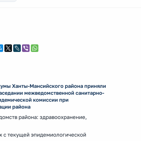
Думы Ханты-Мансийского района приняли
заседании межведомственной санитарно-
идемической комиссии при
ации района
домств района: здравоохранение,
х с текущей эпидемиологической