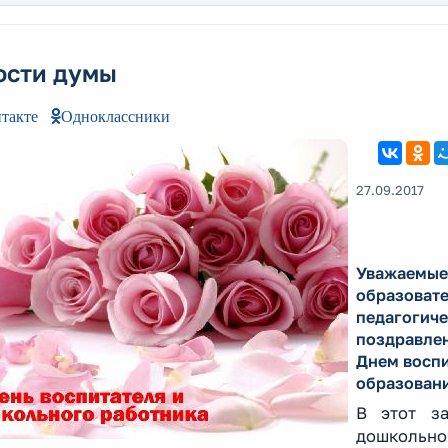
ости думы
такте
Одноклассники
27.09.2017
Уважаемые
образовате
педагогиче
поздравле
Днем воспи
образовани
В этот за
дошкольн