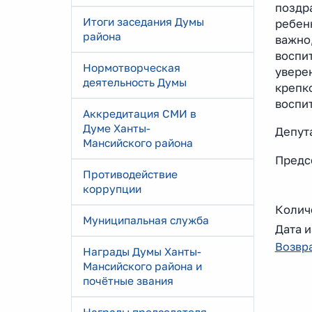
поздр
Итоги заседания Думы
ребен
района
важно
воспит
Нормотворческая
увере
деятельность Думы
крепк
воспит
Аккредитация СМИ в
Думе Ханты-
Депут
Мансийского района
Пред
Противодействие
коррупции
Колич
Муниципальная служба
Дата и
Возвра
Награды Думы Ханты-
Мансийского района и
почётные звания