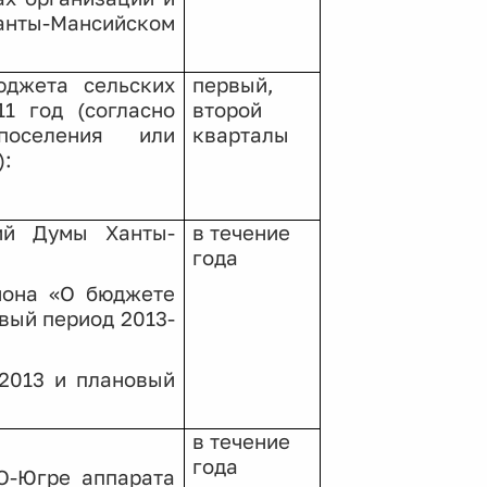
нты-Мансийском
юджета сельских
первый,
1 год (согласно
второй
поселения или
кварталы
):
ий Думы Ханты-
в течение
года
йона «О бюджете
вый период 2013-
2013 и плановый
в течение
года
О-Югре аппарата