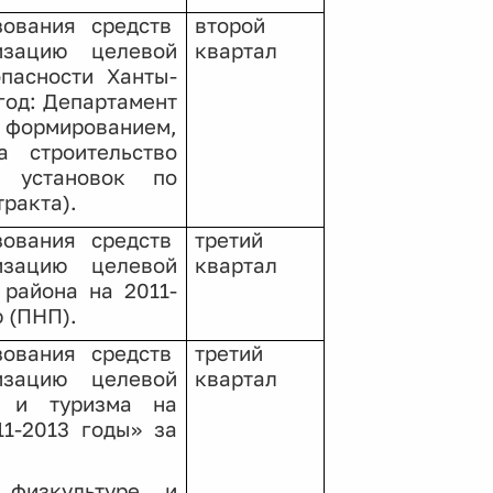
ования средств
второй
изацию целевой
квартал
пасности Ханты-
 год: Департамент
а формированием,
 строительство
и установок по
ракта).
ования средств
третий
изацию целевой
квартал
района на 2011-
ю (ПНП).
ования средств
третий
изацию целевой
квартал
а и туризма на
11-2013 годы» за
 физкультуре
и