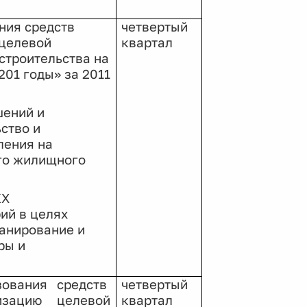
ния средств
четвертый
 целевой
квартал
строительства на
201 годы» за 2011
шений и
ство и
ления на
го жилищного
КХ
ий в целях
ланирование и
ры и
ования средств
четвертый
изацию целевой
квартал