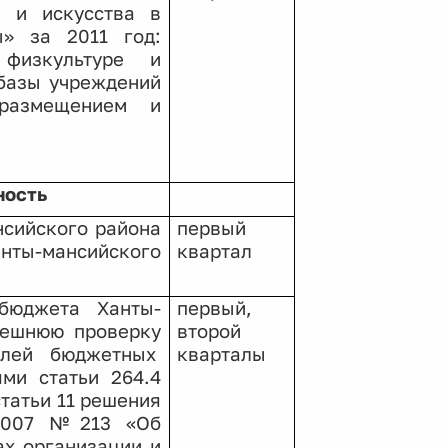
ы и искусства в
ы» за 2011 год:
 физкультуре
и
 базы учреждений
 размещением и
ность
нсийского района
первый
ты-мансийского
квартал
бюджета Ханты-
первый,
нешнюю проверку
второй
елей бюджетных
кварталы
ями статьи 264.4
татьи 11 решения
.2007 №213 «Об
ах организации и