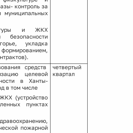
базы-
контроль за
м муниципальных
тектуры и ЖКХ
й безопасности
орье, укладка
а формированием,
нтрактов).
ования средств
четвертый
изацию целевой
квартал
ности в Ханты-
д в том числе
 ЖКХ (устройство
ленных пунктах
равоохранению,
ической пожарной