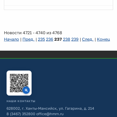
Новости 4721 - 4740 из 4768
Начало
|
Пред.
|
235
236
237
238
239
|
След.
|
Конец
НАШИ КОНТАКТЫ
628002, г. Ханты-Мансийск, ул. Гагарина, д. 214
8 (3467) 352800
office@hmrn.ru