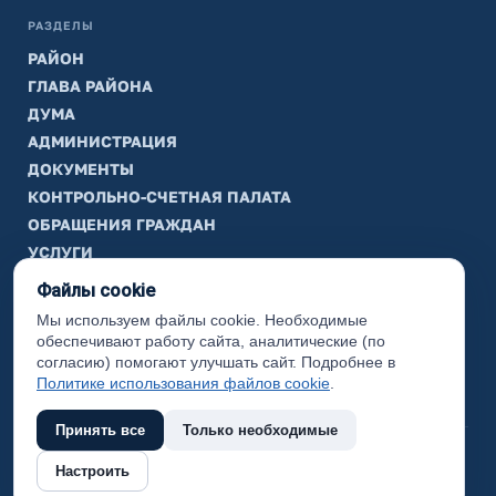
РАЗДЕЛЫ
РАЙОН
ГЛАВА РАЙОНА
ДУМА
АДМИНИСТРАЦИЯ
ДОКУМЕНТЫ
КОНТРОЛЬНО-СЧЕТНАЯ ПАЛАТА
ОБРАЩЕНИЯ ГРАЖДАН
УСЛУГИ
ТИК
Файлы cookie
Мы используем файлы cookie. Необходимые
ИНФОРМАЦИЯ
обеспечивают работу сайта, аналитические (по
Законодательная карта
согласию) помогают улучшать сайт. Подробнее в
Политике использования файлов cookie
.
Карта сайта
Принять все
Только необходимые
(с) 2017 Ханты-Мансийский район, официальный сайт
Настроить
администрации