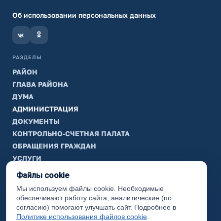
Об использовании персональных данных
РАЗДЕЛЫ
РАЙОН
ГЛАВА РАЙОНА
ДУМА
АДМИНИСТРАЦИЯ
ДОКУМЕНТЫ
КОНТРОЛЬНО-СЧЕТНАЯ ПАЛАТА
ОБРАЩЕНИЯ ГРАЖДАН
УСЛУГИ
ТИК
Файлы cookie
Мы используем файлы cookie. Необходимые
ИНФОРМАЦИЯ
обеспечивают работу сайта, аналитические (по
Законодательная карта
согласию) помогают улучшать сайт. Подробнее в
Политике использования файлов cookie
.
Карта сайта