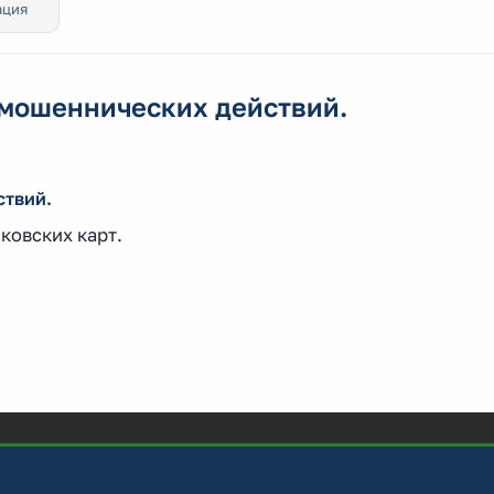
ация
мошеннических действий.
ствий.
ковских карт.