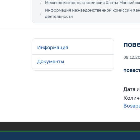
Межведомственная комиссия Ханты-Мансийско
Информация межведомственной комиссии Хант
деятельности
пове
Информация
08.12.2
Документы
повест
Дата и
Колич
Возвра