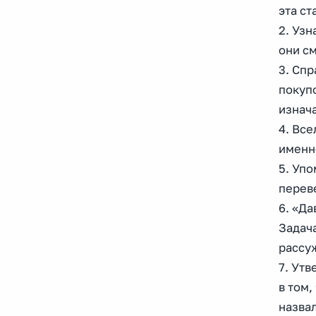
эта ст
2. Узн
они см
3. Спр
покуп
изнача
4. Все
именно
5. Упо
переве
6. «Д
Задача
рассу
7. Ут
в том,
назва