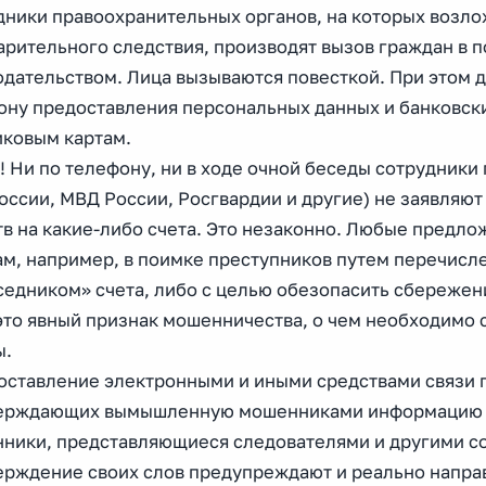
дники правоохранительных органов, на которых возл
арительного следствия, производят вызов граждан в 
одательством. Лица вызываются повесткой. При этом д
ону предоставления персональных данных и банковски
иковым картам.
 Ни по телефону, ни в ходе очной беседы сотрудники
оссии, МВД России, Росгвардии и другие) не заявляю
тв на какие-либо счета. Это незаконно. Любые предл
ам, например, в поимке преступников путем перечисл
седником» счета, либо с целью обезопасить сбережен
 это явный признак мошенничества, о чем необходимо
ны.
доставление электронными и иными средствами связи 
ерждающих вымышленную мошенниками информацию д
ники, представляющиеся следователями и другими со
ерждение своих слов предупреждают и реально напра