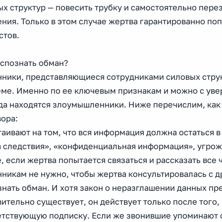
ых структур — повесить трубку и самостоятельно пер
ния. Только в этом случае жертва гарантированно поп
стов.
аспознать обман?
ники, представляющиеся сотрудниками силовых структ
ме. Именно по ее ключевым признакам и можно с увер
да находятся злоумышленники. Ниже перечислим, как
ора:
таивают на том, что вся информация должна остаться в
а следствия», «конфиденциальная информация», угрож
, если жертва попытается связаться и рассказать все
никам не нужно, чтобы жертва консультировалась с д
знать обман. И хотя закон о неразглашении данных п
ительно существует, он действует только после того,
етствующую подписку. Если же звонившие упоминают о