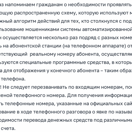
аз напоминаем гражданам о необходимости проявлять
ющую распространенную схему, которую используют м
ный алгоритм действий для тех, кто столкнулся с по
ользование мошенниками системы автоматизированной
н осуществляется несколько раз подряд с разных номе
ь на абонентской станции (на телефонном аппарате) 
етствующий реальному номеру абонента, осуществляю
ьзуются специальные программные средства, в которы
а для отображения у конечного абонента – таким обр
 телефона.
! Не следует перезванивать по входящим номерам, по
меной телефонного номера. Для получения информаци
ть телефонные номера, указанные на официальных сай
бование в ходе телефонного разговора о явке по наз
одимости перевода денежных средств под различным
счета.