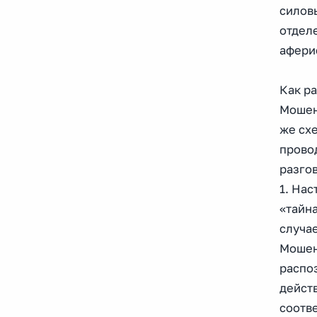
силов
отделе
афери
Как р
Мошен
же схе
прово
разгов
1. Нас
«тайн
случае
Мошен
распо
действ
соотв