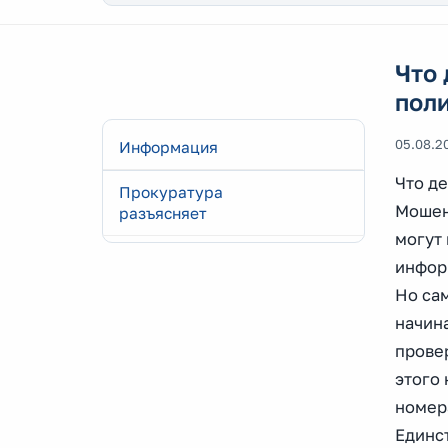
Что 
пол
05.08.2
Информация
Что д
Прокуратура
Мошенн
разъясняет
могут
инфор
Но са
начин
прове
этого
номера
Единс