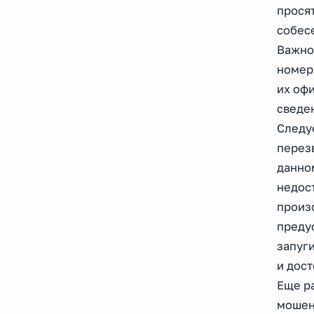
прося
собесе
Важно!
номер
их оф
сведен
Следуе
перез
данном
недос
произ
преду
запуг
и дос
Еще р
мошенн