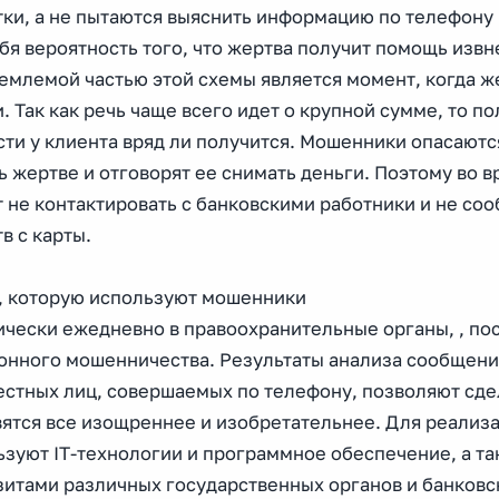
тки, а не пытаются выяснить информацию по телефону
бя вероятность того, что жертва получит помощь извн
млемой частью этой схемы является момент, когда же
. Так как речь чаще всего идет о крупной сумме, то п
ти у клиента вряд ли получится. Мошенники опасаютс
 жертве и отговорят ее снимать деньги. Поэтому во в
 не контактировать с банковскими работники и не со
в с карты.
, которую используют мошенники
ически ежедневно в правоохранительные органы, , по
онного мошенничества. Результаты анализа сообщени
естных лиц, совершаемых по телефону, позволяют сде
вятся все изощреннее и изобретательнее. Для реализ
ьзуют IT-технологии и программное обеспечение, а т
зитами различных государственных органов и банковс