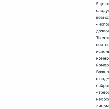
Еще р
следу
возмож
- исп
дозво
То ест
соотв
испол
номер
номер
Важно
с под
набра
- тре
необх
лицом 