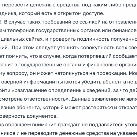
т перевести денежные средства под каким-либо предл
дника, который есть в открытом доступе.
 В случае таких требований со ссылкой на отправлен
ам телефонов государственных органов или финансов
ициальных сайтах, и проверить подлинность полученно
ий. При этом следует уточнять совокупность всех св
т помнить, что в случае, когда потерпевший сообщае
вонит в государственные органы и финансовые органи
у вопросу, он может натолкнуться на провокации. Мо
товерной информации пытаются убедить абонента не д
ойти «разглашение определенных сведений, за что д
смотрена ответственность». Данные заявления не явл
ивание абонента, который может растеряться и отказ
товерность документов.
аз обращаем внимание граждан: не поддавайтесь угов
иков и не переводите денежные средства на указанны