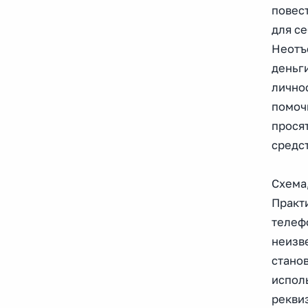
повес
для се
Неотъе
деньги
личнос
помочь
просят
средст
Схема
Практ
телеф
неизв
стано
испол
рекви