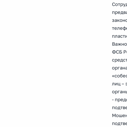
Сотру
предв
закон
телеф
пласт
Важно!
ФСБ Р
средс
орган
«собе
лиц –
орга
- пре
подтв
Мошен
подтв