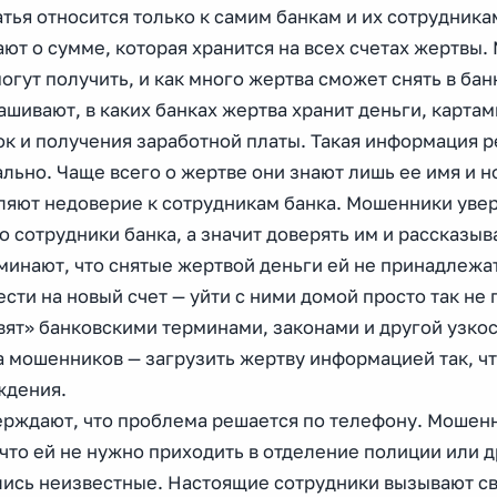
атья относится только к самим банкам и их сотрудника
ают о сумме, которая хранится на всех счетах жертвы
огут получить, и как много жертва сможет снять в бан
ашивают, в каких банках жертва хранит деньги, карта
ок и получения заработной платы. Такая информация 
льно. Чаще всего о жертве они знают лишь ее имя и 
ляют недоверие к сотрудникам банка. Мошенники уверя
 сотрудники банка, а значит доверять им и рассказыв
минают, что снятые жертвой деньги ей не принадлежат
сти на новый счет — уйти с ними домой просто так не 
авят» банковскими терминами, законами и другой узк
 мошенников — загрузить жертву информацией так, чт
ждения.
верждают, что проблема решается по телефону. Мошен
 что ей не нужно приходить в отделение полиции или 
лись неизвестные. Настоящие сотрудники вызывают с