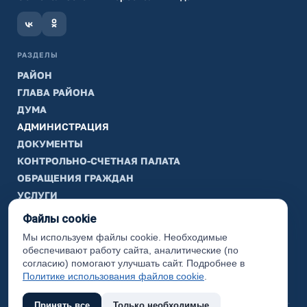
РАЗДЕЛЫ
РАЙОН
ГЛАВА РАЙОНА
ДУМА
АДМИНИСТРАЦИЯ
ДОКУМЕНТЫ
КОНТРОЛЬНО-СЧЕТНАЯ ПАЛАТА
ОБРАЩЕНИЯ ГРАЖДАН
УСЛУГИ
ТИК
Файлы cookie
Мы используем файлы cookie. Необходимые
ИНФОРМАЦИЯ
обеспечивают работу сайта, аналитические (по
Законодательная карта
согласию) помогают улучшать сайт. Подробнее в
Политике использования файлов cookie
.
Карта сайта
Принять все
Только необходимые