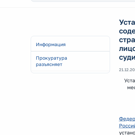
Уста
сод
стра
Информация
лиц
суд
Прокуратура
разъясняет
21.12.2
Уста
ме
Федер
Росси
устан