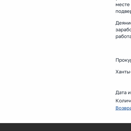
месте
подве
Деяние
зарабо
работа
Проку
Ханты
Дата и
Колич
Возвра