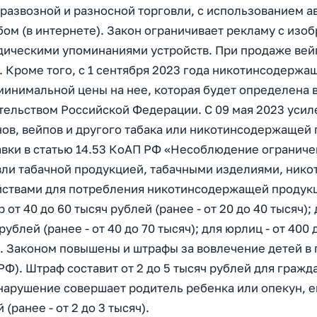
развозной и разносной торговли, с использованием а
бом (в интернете). Закон ограничивает рекламу с изо
дическими упоминаниями устройств. При продаже вей
. Кроме того, с 1 сентября 2023 года никотинсодерж
минимальной цены на нее, которая будет определена 
тельством Российской Федерации. С 09 мая 2023 усил
нов, вейпов и другого табака или никотинсодержаще
авки в статью 14.53 КоАП РФ «Несоблюдение ограниче
вли табачной продукцией, табачными изделиями, ник
йствами для потребления никотинсодержащей продукц
 от 40 до 60 тысяч рублей (ранее - от 20 до 40 тысяч);
рублей (ранее - от 40 до 70 тысяч); для юрлиц - от 400 
. Законом повышены и штрафы за вовлечение детей в п
Ф). Штраф составит от 2 до 5 тысяч рублей для граждан 
арушение совершает родитель ребенка или опекун, ег
 (ранее - от 2 до 3 тысяч).