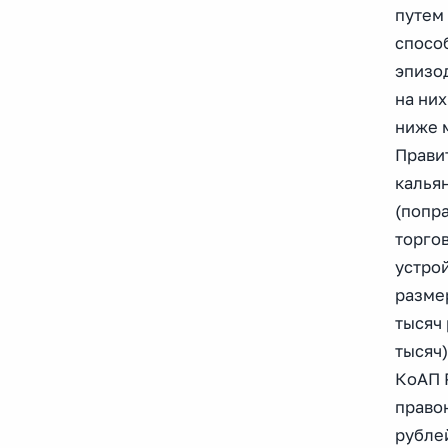
путем 
спосо
эпизо
на них
ниже 
Прави
калья
(попр
торго
устро
размер
тысяч 
тысяч)
КоАП Р
правон
рублей