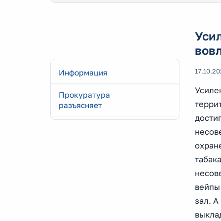
Усил
вовл
17.10.2
Информация
Усилен
Прокуратура
терри
разъясняет
дости
несов
охран
табак
несове
вейпы
зал. А
выклад