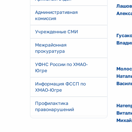
Лашов
Административная
Алекс
комиссия
Учрежденные СМИ
Гусако
Влади
Межрайонная
прокуратура
УФНС России по ХМАО-
Молос
Югре
Натал
Васил
Информация ФССП по
ХМАО-Югре
Профилактика
Натеп
правонарушений
Витал
Михай