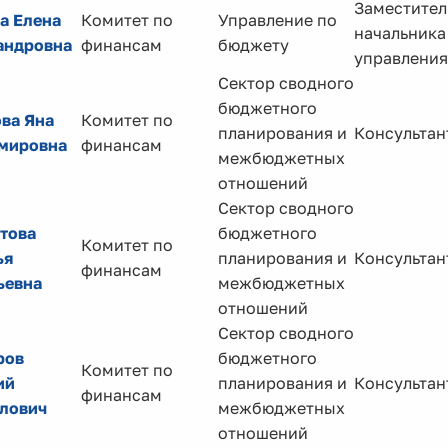
Заместител
а Елена
Комитет по
Управление по
начальника
андровна
финансам
бюджету
управления
Сектор сводного
бюджетного
ва Яна
Комитет по
планирования и
Консультан
мировна
финансам
межбюджетных
отношений
Сектор сводного
това
бюджетного
Комитет по
ья
планирования и
Консультан
финансам
ьевна
межбюджетных
отношений
Сектор сводного
ров
бюджетного
Комитет по
ий
планирования и
Консультан
финансам
лович
межбюджетных
отношений