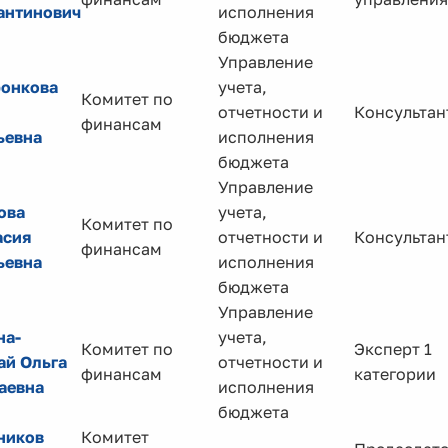
антинович
исполнения
бюджета
Управление
онкова
учета,
Комитет по
отчетности и
Консультан
финансам
ьевна
исполнения
бюджета
Управление
ова
учета,
Комитет по
асия
отчетности и
Консультан
финансам
ьевна
исполнения
бюджета
Управление
на-
учета,
Комитет по
Эксперт 1
ай Ольга
отчетности и
финансам
категории
аевна
исполнения
бюджета
ников
Комитет