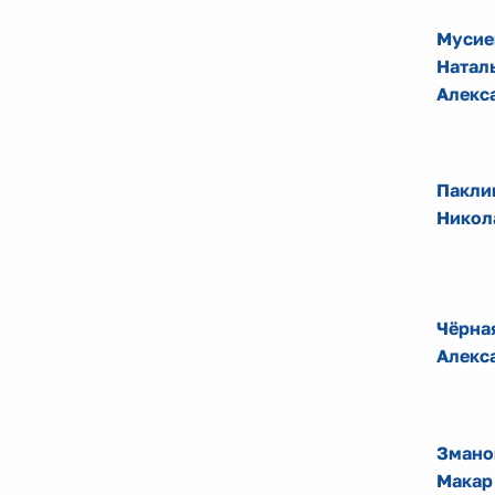
Мусие
Натал
Алекс
Пакли
Никол
Чёрна
Алекс
Змано
Макар