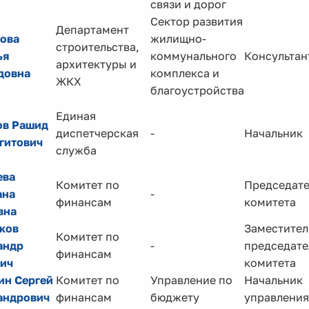
связи и дорог
Сектор развития
Департамент
ова
жилищно-
строительства,
ья
коммунального
Консультан
архитектуры и
довна
комплекса и
ЖКХ
благоустройства
Единая
ов Рашид
диспетчерская
-
Начальник
гитович
служба
ева
Комитет по
Председате
ана
-
финансам
комитета
вна
ков
Заместител
Комитет по
андр
-
председате
финансам
ич
комитета
ин Сергей
Комитет по
Управление по
Начальник
андрович
финансам
бюджету
управления