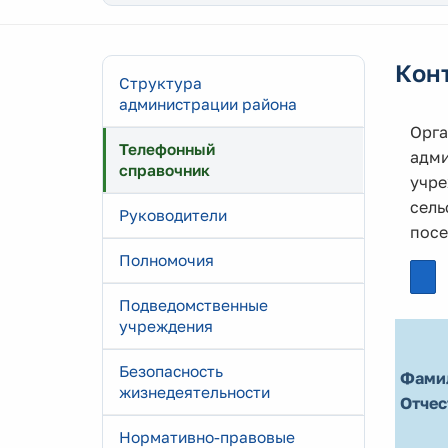
Кон
Структура
администрации района
Орга
Телефонный
адми
справочник
учре
сель
Руководители
посе
Полномочия
Подведомственные
учреждения
Безопасность
Фами
жизнедеятельности
Отчес
Нормативно-правовые