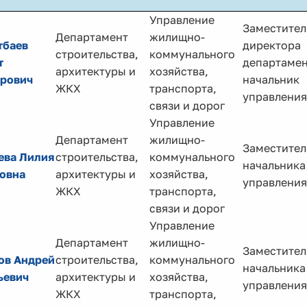
Управление
Заместител
Департамент
жилищно-
тбаев
директора
строительства,
коммунального
т
департамен
архитектуры и
хозяйства,
рович
начальник
ЖКХ
транспорта,
управления
связи и дорог
Управление
Департамент
жилищно-
Заместител
ева Лилия
строительства,
коммунального
начальника
овна
архитектуры и
хозяйства,
управления
ЖКХ
транспорта,
связи и дорог
Управление
Департамент
жилищно-
Заместител
ов Андрей
строительства,
коммунального
начальника
ьевич
архитектуры и
хозяйства,
управления
ЖКХ
транспорта,