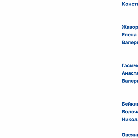
Конст
Жавор
Елена
Валер
Гасым
Анаст
Валер
Бейки
Волоч
Никол
Овсян