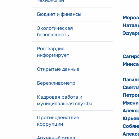
технологии
Бюджет и финансы
Мороз
Натал
Экологическая
Эдуар
безопасность
Росгвардия
информирует
Сагир
Минса
Открытые данные
Пагил
Бережливометр
Светл
Петро
Кадровая работа и
Мясни
муниципальная служба
Алекс
Противодействие
Юрьев
коррупции
Собян
Алекс
Архивный отдел