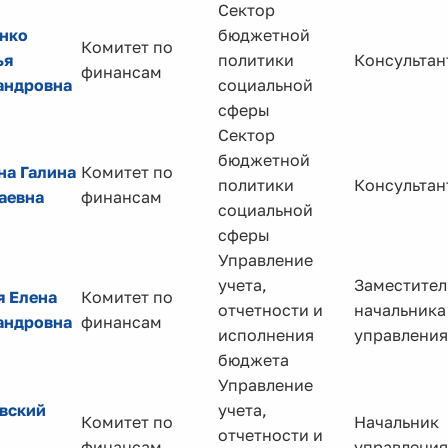
Сектор
нко
бюджетной
Комитет по
ья
политики
Консультан
финансам
андровна
социальной
сферы
Сектор
бюджетной
на Галина
Комитет по
политики
Консультан
аевна
финансам
социальной
сферы
Управление
учета,
Заместител
я Елена
Комитет по
отчетности и
начальника
андровна
финансам
исполнения
управления
бюджета
Управление
вский
учета,
Комитет по
Начальник
отчетности и
финансам
управления