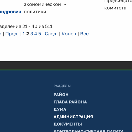
Председате
экономической
-
комитета
андрович
политики
деления 21 - 40 из 511
о
|
Пред.
|
1
2
3
4
5
|
След.
|
Конец
|
Все
РАЗДЕЛЫ
РАЙОН
ГЛАВА РАЙОНА
ДУМА
АДМИНИСТРАЦИЯ
ДОКУМЕНТЫ
КОНТРОЛЬНО-СЧЕТНАЯ ПАЛАТА