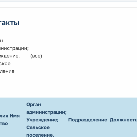
такты
н
нистрации;
ждение;
ское
ление
Орган
администрации;
лия Имя
Учреждение;
Подразделение
Должност
тво
Сельское
поселение.