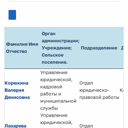
Орган
администрации;
Фамилия Имя
Учреждение;
Подразделение
До
Отчество
Сельское
поселение.
Управление
юридической,
Корюкина
Отдел
кадровой
Валерия
юридическо-
Кон
работы и
Денисовна
правовой работы
муниципальной
службы
Управление
юридической,
Лазарева
Отдел