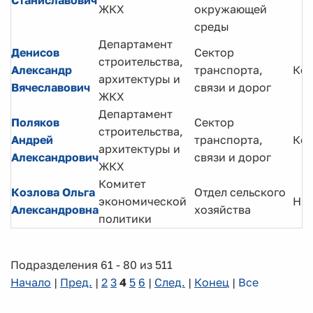
Станиславович
ЖКХ
окружающей
среды
Департамент
Денисов
Сектор
строительства,
Александр
транспорта,
Кон
архитектуры и
Вячеславович
связи и дорог
ЖКХ
Департамент
Поляков
Сектор
строительства,
Андрей
транспорта,
Кон
архитектуры и
Александрович
связи и дорог
ЖКХ
Комитет
Козлова Ольга
Отдел сельского
экономической
Нач
Александровна
хозяйства
политики
Подразделения 61 - 80 из 511
Начало
|
Пред.
|
2
3
4
5
6
|
След.
|
Конец
|
Все