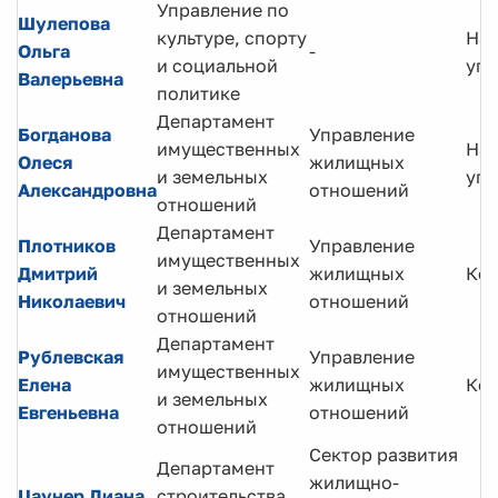
Управление по
Шулепова
культуре, спорту
Нач
Ольга
-
и социальной
упр
Валерьевна
политике
Департамент
Богданова
Управление
имущественных
Нач
Олеся
жилищных
и земельных
упр
Александровна
отношений
отношений
Департамент
Плотников
Управление
имущественных
Дмитрий
жилищных
Кон
и земельных
Николаевич
отношений
отношений
Департамент
Рублевская
Управление
имущественных
Елена
жилищных
Кон
и земельных
Евгеньевна
отношений
отношений
Сектор развития
Департамент
жилищно-
Цаунер Диана
строительства,