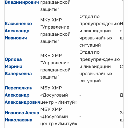
Владимирович
гражданской
защиты"
Отдел по
МКУ ХМР
Касьяненко
предупреждению
Нач
"Управление
Александр
и ликвидации
отд
гражданской
Иванович
чрезвычайных
дир
защиты"
ситуаций
Отдел по
МКУ ХМР
Орлова
предупреждению
"Управление
Марина
и ликвидации
Ста
гражданской
Валерьевна
чрезвычайных
защиты"
ситуаций
Перепелкин
МБУ ХМР
Александр
«Досуговый
-
Ди
Александрович
центр «Имитуй»
МБУ ХМР
Иванова Алена
Зам
«Досуговый
-
Николаевна
дир
центр «Имитуй»