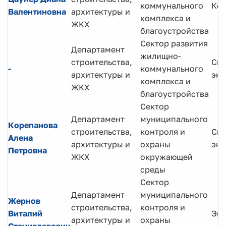
коммунального
Кон
Валентиновна
архитектуры и
комплекса и
ЖКХ
благоустройства
Сектор развития
Департамент
жилищно-
строительства,
Спе
-
коммунального
архитектуры и
экс
комплекса и
ЖКХ
благоустройства
Сектор
Департамент
муниципального
Корепанова
строительства,
контроля и
Спе
Алена
архитектуры и
охраны
экс
Петровна
ЖКХ
окружающей
среды
Сектор
Департамент
муниципального
Жернов
строительства,
контроля и
Виталий
Экс
архитектуры и
охраны