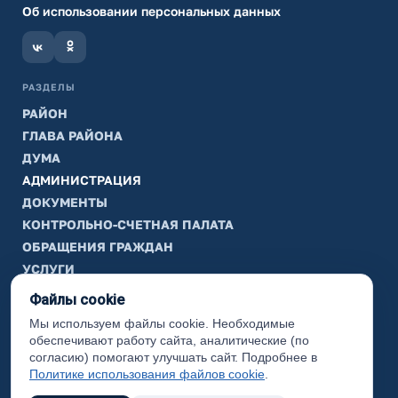
Об использовании персональных данных
РАЗДЕЛЫ
РАЙОН
ГЛАВА РАЙОНА
ДУМА
АДМИНИСТРАЦИЯ
ДОКУМЕНТЫ
КОНТРОЛЬНО-СЧЕТНАЯ ПАЛАТА
ОБРАЩЕНИЯ ГРАЖДАН
УСЛУГИ
ТИК
Файлы cookie
Мы используем файлы cookie. Необходимые
ИНФОРМАЦИЯ
обеспечивают работу сайта, аналитические (по
Законодательная карта
согласию) помогают улучшать сайт. Подробнее в
Политике использования файлов cookie
.
Карта сайта