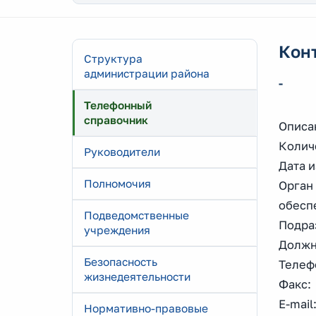
Кон
Структура
администрации района
-
Телефонный
справочник
Описа
Колич
Руководители
Дата и
Полномочия
Орган
обесп
Подведомственные
Подра
учреждения
Должн
Безопасность
Телефо
жизнедеятельности
Факс: 
E-mail
Нормативно-правовые