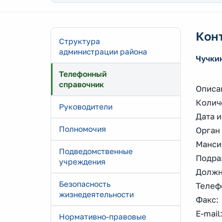
Кон
Структура
администрации района
Чучки
Телефонный
справочник
Описа
Количе
Руководители
Дата и
Полномочия
Орган
Манси
Подведомственные
Подра
учреждения
Должн
Безопасность
Телеф
жизнедеятельности
Факс: 
E-mail
Нормативно-правовые