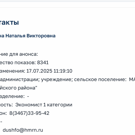
такты
на Наталья Викторовна
ние для анонса:
ство показов: 8341
зменения: 17.07.2025 11:19:10
 администрации; учреждение; сельское поселение: МА
йского района"
зделение: -
ость: Экономист 1 категории
он: 8(3467)33-95-42
-
: dushfo@hmrn.ru