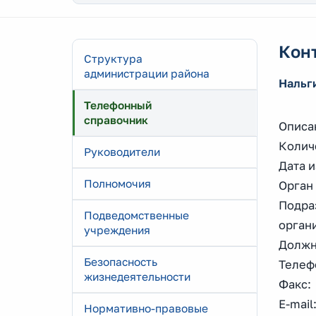
Кон
Структура
администрации района
Нальг
Телефонный
справочник
Описа
Колич
Руководители
Дата и
Полномочия
Орган
Подра
Подведомственные
орган
учреждения
Должн
Безопасность
Телефо
жизнедеятельности
Факс: 
E-mai
Нормативно-правовые