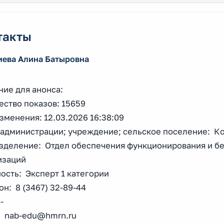
такты
иева Алина Батыровна
ние для анонса:
ество показов: 15659
зменения: 12.03.2026 16:38:09
 администрации; учреждение; сельское поселение: К
зделение: Отдел обеспечения функционирования и б
изаций
ость: Эксперт 1 категории
н: 8 (3467) 32-89-44
-
l: nab-edu@hmrn.ru