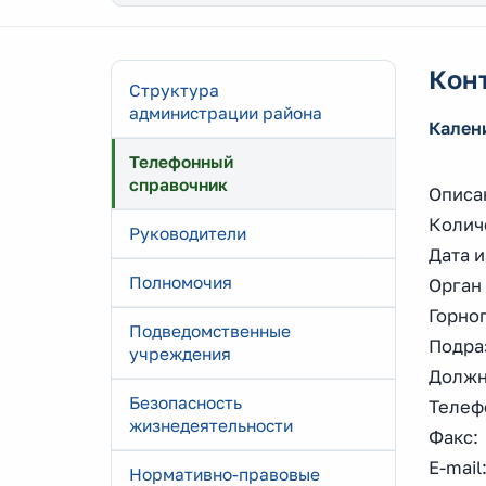
Кон
Структура
администрации района
Кален
Телефонный
справочник
Описа
Количе
Руководители
Дата и
Полномочия
Орган
Горно
Подведомственные
Подра
учреждения
Должн
Безопасность
Телефо
жизнедеятельности
Факс: 
E-mail
Нормативно-правовые