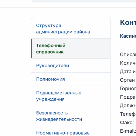
Кон
Структура
администрации района
Касин
Телефонный
справочник
Описа
Колич
Руководители
Дата и
Полномочия
Орган
Горно
Подведомственные
Подра
учреждения
Должн
Безопасность
Телефо
жизнедеятельности
Факс: 
E-mail
Нормативно-правовые