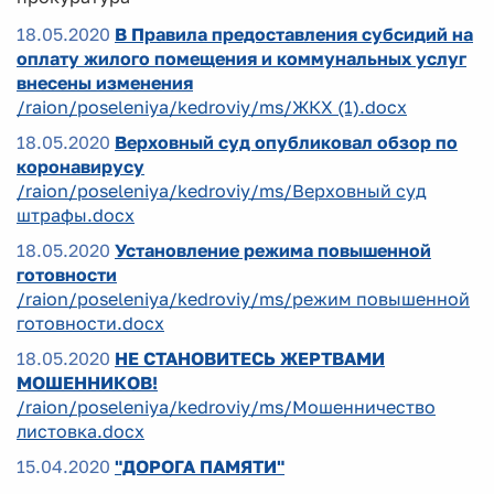
18.05.2020
В Правила предоставления субсидий на
оплату жилого помещения и коммунальных услуг
внесены изменения
/raion/poseleniya/kedroviy/ms/ЖКХ (1).docx
18.05.2020
Верховный суд опубликовал обзор по
коронавирусу
/raion/poseleniya/kedroviy/ms/Верховный суд
штрафы.docx
18.05.2020
Установление режима повышенной
готовности
/raion/poseleniya/kedroviy/ms/режим повышенной
готовности.docx
18.05.2020
НЕ СТАНОВИТЕСЬ ЖЕРТВАМИ
МОШЕННИКОВ!
/raion/poseleniya/kedroviy/ms/Мошенничество
листовка.docx
15.04.2020
"ДОРОГА ПАМЯТИ"