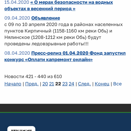
15.04.2020
« О мерах безопасности на водных
объектах в весенний период »
09.04.2020
Объявление
с 09 по 10 апреля 2020 года в районах населенных
пунктов Кирпичный (1158-1160 км реки Обь) и
Нялинское (1208-1212 км реки Обь) будут
проведены ледовзрывные работы!!!
08.04.2020
Пресс-релиз 01.04.2020 Фонд запустил
конкурс «Оплати капремонт онлайн»
Новости 421 - 440 из 610
Начало
|
Пред.
|
20
21
22
23
24
|
След.
|
Конец
|
Все