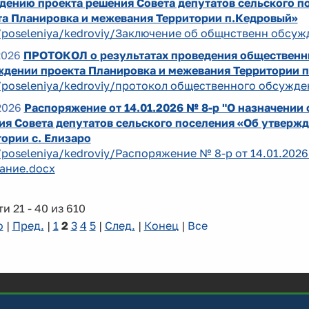
дению проекта решения Совета депутатов сельского 
та Планировка и межевания Территории п.Кедровый»
/poseleniya/kedroviy/Заключение об общнственн обсуж
2026
ПРОТОКОЛ о результатах проведения общественн
ждении проекта Планировка и межевания Территории п
/poseleniya/kedroviy/протокол общественного обсужде
2026
Распоряжение от 14.01.2026 № 8-р "О назначении
ия Совета депутатов сельского поселения «Об утверж
ории с. Елизаро
/poseleniya/kedroviy/Распоряжение № 8-р от 14.01.20
ание.docx
и 21 - 40 из 610
о
|
Пред.
|
1
2
3
4
5
|
След.
|
Конец
|
Все