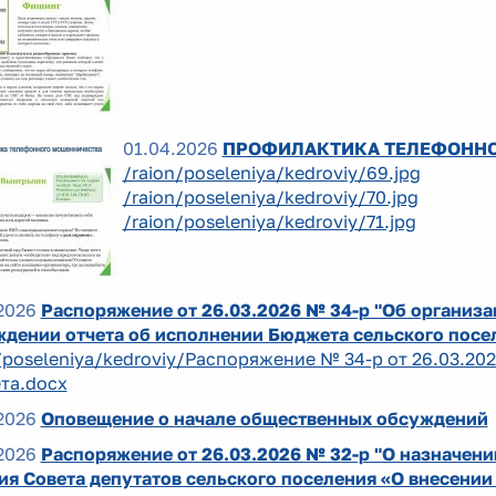
01.04.2026
ПРОФИЛАКТИКА ТЕЛЕФОНН
/raion/poseleniya/kedroviy/69.jpg
/raion/poseleniya/kedroviy/70.jpg
/raion/poseleniya/kedroviy/71.jpg
2026
Распоряжение от 26.03.2026 № 34-р "Об организ
ждении отчета об исполнении Бюджета сельского посел
/poseleniya/kedroviy/Распоряжение № 34-р от 26.03.202
та.docx
2026
Оповещение о начале общественных обсуждений
2026
Распоряжение от 26.03.2026 № 32-р "О назначен
я Совета депутатов сельского поселения «О внесении