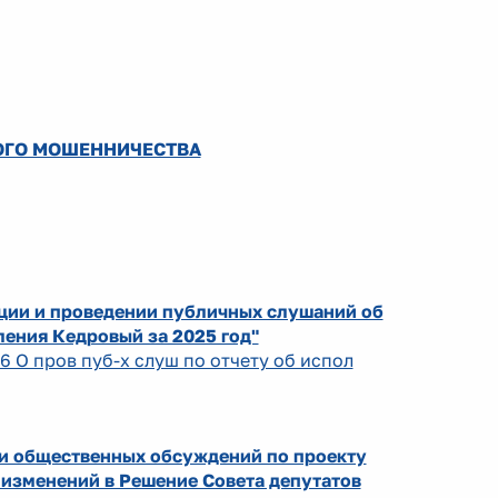
ОГО МОШЕННИЧЕСТВА
ации и проведении публичных слушаний об
ения Кедровый за 2025 год"
6 О пров пуб-х слуш по отчету об испол
ии общественных обсуждений по проекту
 изменений в Решение Совета депутатов