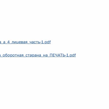
а_а_4_лицевая_часть-1.pdf
ка_оборотная_старана_на_ПЕЧАТЬ-1.pdf