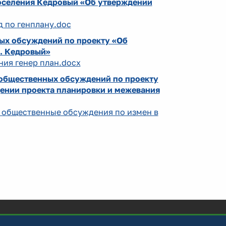
поселения Кедровый «Об утверждении
д по генплану.doc
ых обсуждений по проекту «Об
. Кедровый»
ния генер план.docx
 общественных обсуждений по проекту
дении проекта планировки и межевания
26 общественные обсуждения по измен в