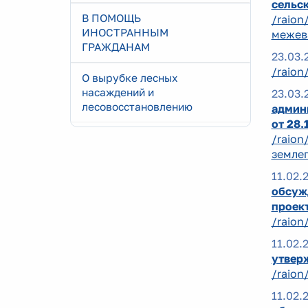
сельск
В ПОМОЩЬ
/raion
ИНОСТРАННЫМ
межев
ГРАЖДАНАМ
23.03.
/raion
О вырубке лесных
насаждений и
23.03.
лесовосстановлению
админи
от 28.
/raion
землеп
11.02.
обсуж
проек
/raion
11.02.
утвер
/raion
11.02.