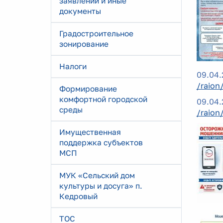
заявлений и иные
документы
Градостроительное
зонирование
Налоги
09.04.
/raion
Формирование
комфортной городской
09.04.
среды
/raion
Имущественная
поддержка субъектов
МСП
МУК «Сельский дом
культуры и досуга» п.
Кедровый
ТОС