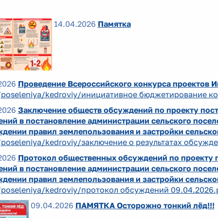
14.04.2026
Памятка
2026
Проведение Всероссийского конкурса проектов 
/poseleniya/kedroviy/инициативное бюджетирование ко
2026
Заключение обществ обсуждений по проекту пос
ений в постановление администрации сельского посел
ждении правил землепользования и застройки сельско
/poseleniya/kedroviy/заключение о результатах обсужде
2026
Протокол общественных обсуждений по проекту 
ений в постановление администрации сельского посел
ждении правил землепользования и застройки сельско
/poseleniya/kedroviy/протокол обсуждений 09.04.2026.
09.04.2026
ПАМЯТКА Осторожно тонкий лёд!!!