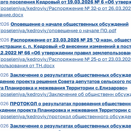
ого поселения Кедровый от 19.03.2026 № 6 «Об утвер
/poseleniya/kedroviy/Распоряжение № 32-р от 26.03.2
ание.docx
2026
Оповещение о начале общественных обсуждений
/poseleniya/kedroviy/оповещение о начале ПО.pdf
2026
Распоряжение от 23.03.2026 № 25 "О назн. общес
страции с. п. Кедровый «О внесении изменений в пос
12.2022 № 66 «Об утверждении правил землепользован
/poseleniya/kedroviy/Распоряжение № 25-р от 23.03.2
ользования от ТН.docx
2026
Заключение о результатах общественных обсужде
дению проекта решения Совета депутатов сельского 
та Планировка и межевания Территории с.Елизарово»
/poseleniya/kedroviy/Заключение об общнственн обсуж
2026
ПРОТОКОЛ о результатах проведения общественн
ждении проекта Планировка и межевания Территории с
/poseleniya/kedroviy/протокол общественного обсужде
2026
Заключение о результатах общественных обсужде