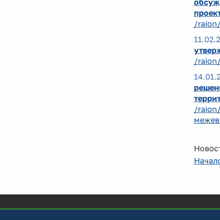
обсуж
проек
/raion
11.02.
утвер
/raion
14.01.
решен
террит
/raion
межев
Новост
Начал