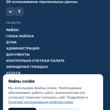
Об использовании персональных данных
РАЗДЕЛЫ
РАЙОН
ГЛАВА РАЙОНА
ДУМА
АДМИНИСТРАЦИЯ
ДОКУМЕНТЫ
КОНТРОЛЬНО-СЧЕТНАЯ ПАЛАТА
ОБРАЩЕНИЯ ГРАЖДАН
УСЛУГИ
ТИК
Файлы cookie
Мы используем файлы cookie. Необходимые
ИНФОРМАЦИЯ
обеспечивают работу сайта, аналитические (по
Законодательная карта
согласию) помогают улучшать сайт. Подробнее в
Политике использования файлов cookie
.
Карта сайта