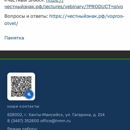
«Честный ЗНАК»:
https://
честныйзнак.рф/lectures/vebinary/?PRODUCT=pivo
Вопросы и ответы:
https://честныйзнак.рф/vopros-
otvet/
Памятка
НАШИ КОНТАКТЫ
628002, г. Ханты-Мансийск, ул. Гагарина, д. 214
8 (3467) 352800
office@hmrn.ru
Режим работы: