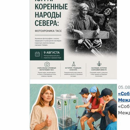
05.08
«Соб
Межд
«Соб
Межд