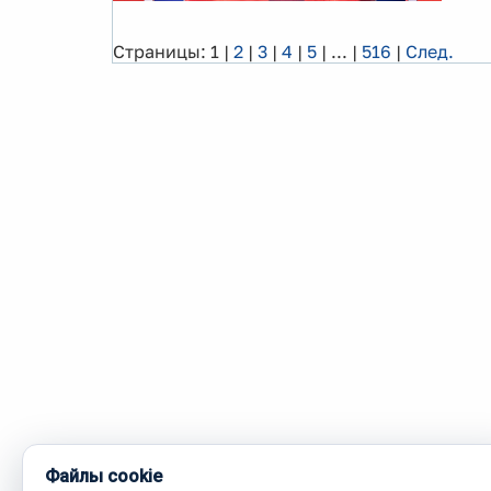
Страницы:
1
|
2
|
3
|
4
|
5
|
...
|
516
|
След.
Файлы cookie