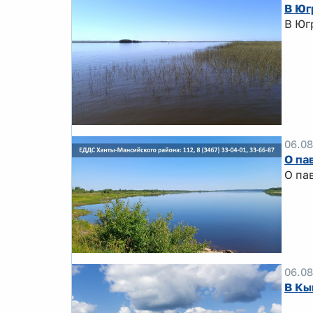
В Юг
В Юг
06.08
О па
О па
06.08
В Кы