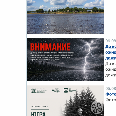
06.08
До к
ожид
дожд
До к
ожид
дожд
05.08
Фото
Фото