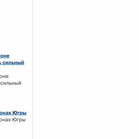
йоне
ь сильный
йоне
 сильный
йонах Югры
йонах Югры