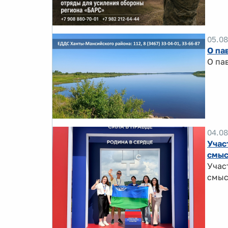
05.08
О па
О па
04.08
Учас
смыс
Учас
смыс