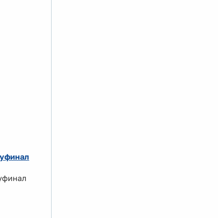
луфинал
луфинал