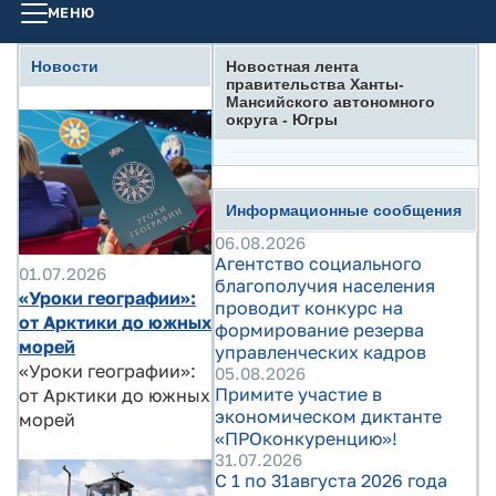
МЕНЮ
Новости
Новостная лента
правительства Ханты-
Мансийского автономного
округа - Югры
Информационные сообщения
06.08.2026
Агентство социального
01.07.2026
благополучия населения
«Уроки географии»:
проводит конкурс на
от Арктики до южных
формирование резерва
морей
управленческих кадров
«Уроки географии»:
05.08.2026
Примите участие в
от Арктики до южных
экономическом диктанте
морей
«ПРОконкуренцию»!
31.07.2026
С 1 по 31августа 2026 года