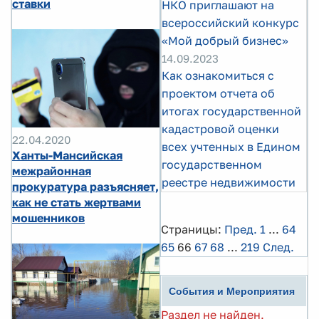
ставки
НКО приглашают на
всероссийский конкурс
«Мой добрый бизнес»
14.09.2023
Как ознакомиться с
проектом отчета об
итогах государственной
кадастровой оценки
22.04.2020
всех учтенных в Едином
Ханты-Мансийская
государственном
межрайонная
реестре недвижимости
прокуратура разъясняет,
как не стать жертвами
мошенников
Страницы:
Пред.
1
...
64
65
66
67
68
...
219
След.
События и Мероприятия
Раздел не найден.