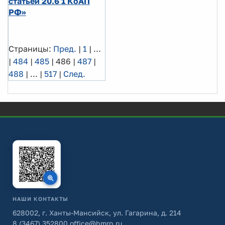
статьей 20.6 1 КоАП
РФ»
Страницы:
Пред.
|
1
|
...
|
484
|
485
|
486
|
487
|
488
|
...
|
517
|
След.
НАШИ КОНТАКТЫ
628002, г. Ханты-Мансийск, ул. Гагарина, д. 214
8 (3467) 352800
office@hmrn.ru