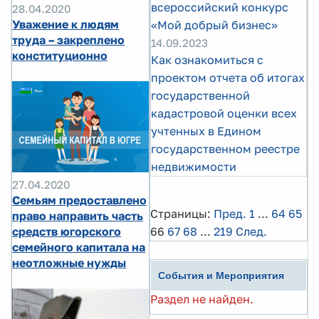
всероссийский конкурс
28.04.2020
Уважение к людям
«Мой добрый бизнес»
труда – закреплено
14.09.2023
конституционно
Как ознакомиться с
проектом отчета об итогах
государственной
кадастровой оценки всех
учтенных в Едином
государственном реестре
недвижимости
27.04.2020
Семьям предоставлено
Страницы:
Пред.
1
...
64
65
право направить часть
средств югорского
66
67
68
...
219
След.
семейного капитала на
неотложные нужды
События и Мероприятия
Раздел не найден.