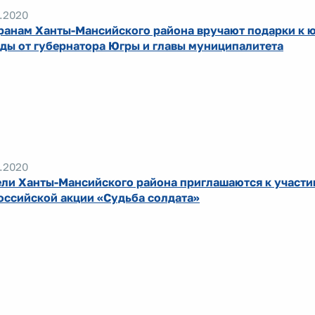
.2020
ранам Ханты-Мансийского района вручают подарки к 
ды от губернатора Югры и главы муниципалитета
.2020
ли Ханты-Мансийского района приглашаются к участи
оссийской акции «Судьба солдата»