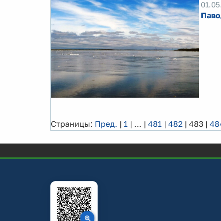
01.05
Паво
Страницы:
Пред.
|
1
|
...
|
481
|
482
|
483
|
48