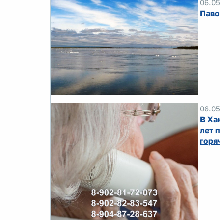
06.05
Паво
06.05
В Ха
лет 
горя