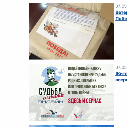
07.05
Вете
Побе
07.05
Жите
всер