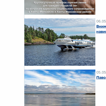
06.05
Вним
нави
05.05
Паво