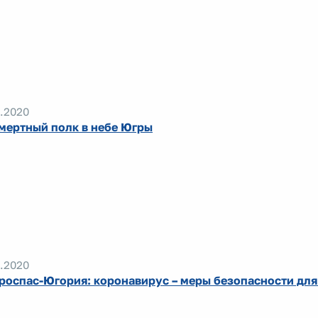
.2020
мертный полк в небе Югры
.2020
роспас-Югория: коронавирус – меры безопасности дл