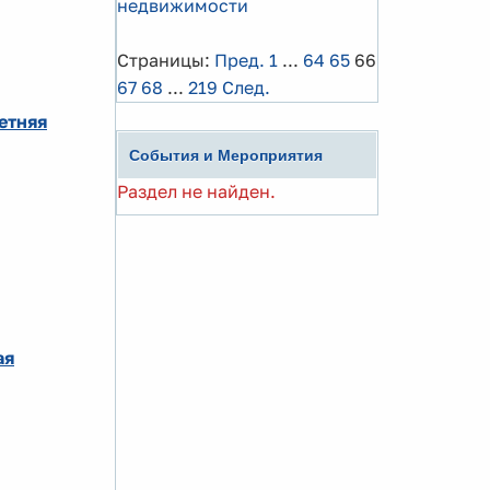
недвижимости
Страницы:
Пред.
1
...
64
65
66
67
68
...
219
След.
етняя
События и Мероприятия
Раздел не найден.
ая