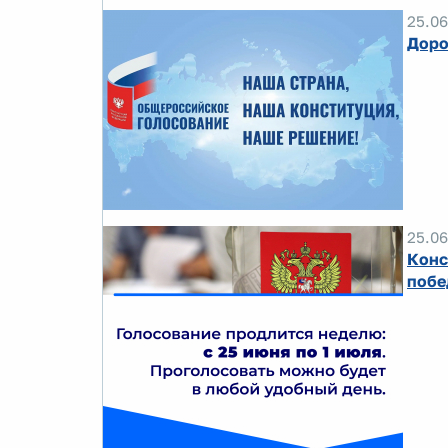
25.06
Доро
25.06
Конс
побе