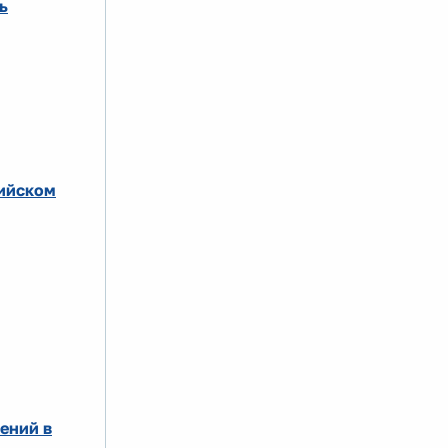
ь
сийском
ений в