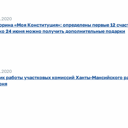
.2020
орина «Моя Конституция»: определены первые 12 счас
ко 24 июня можно получить дополнительные подарки
.2020
ик работы участковых комиссий Ханты-Мансийского ра
юня