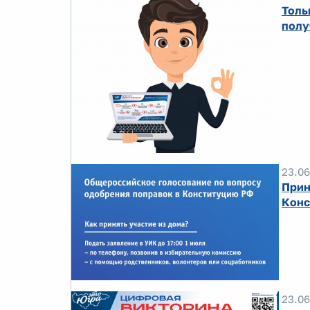
Толь
полу
23.06
Прин
Конс
23.06