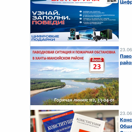
Цифр
23.06
Паво
райо
23.06
Конс
Обще