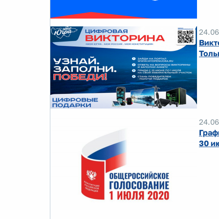
24.06
Викт
Толь
24.06
Граф
30 и