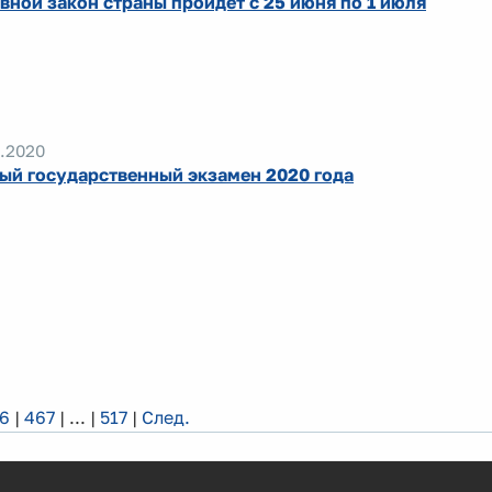
вной закон страны пройдет с 25 июня по 1 июля
.2020
ый государственный экзамен 2020 года
6
|
467
|
...
|
517
|
След.