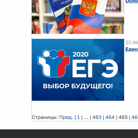
Осно
23.06
Един
Страницы:
Пред.
|
1
|
...
|
463
|
464
|
465
|
46