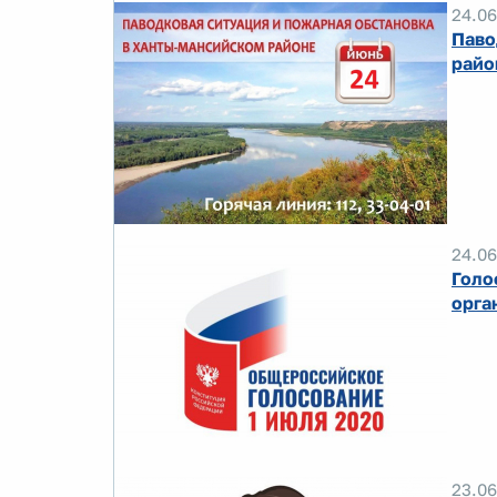
24.06
Паво
райо
24.06
Голо
орга
23.06