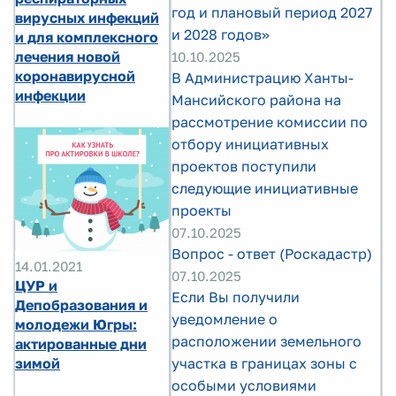
год и плановый период 2027
вирусных инфекций
и 2028 годов»
и для комплексного
лечения новой
10.10.2025
коронавирусной
В Администрацию Ханты-
инфекции
Мансийского района на
рассмотрение комиссии по
отбору инициативных
проектов поступили
следующие инициативные
проекты
07.10.2025
Вопрос - ответ (Роскадастр)
14.01.2021
07.10.2025
ЦУР и
Если Вы получили
Депобразования и
уведомление о
молодежи Югры:
расположении земельного
актированные дни
участка в границах зоны с
зимой
особыми условиями