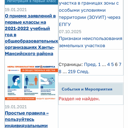
участка в границах зоны с
19.01.2021
особыми условиями
О приеме заявлений в
территории (ЗОУИТ) через
первые классы на
ЕПГУ
2021-2022 учебный
07.10.2025
год в
Признаки неиспользования
общеобразовательных
земельных участков
организациях Ханты-
Мансийского района
Страницы:
Пред.
1
...
4
5
6
7
8
...
219
След.
События и Мероприятия
Раздел не найден.
19.01.2021
Простые правила –
пользуйтесь
индивидуальными