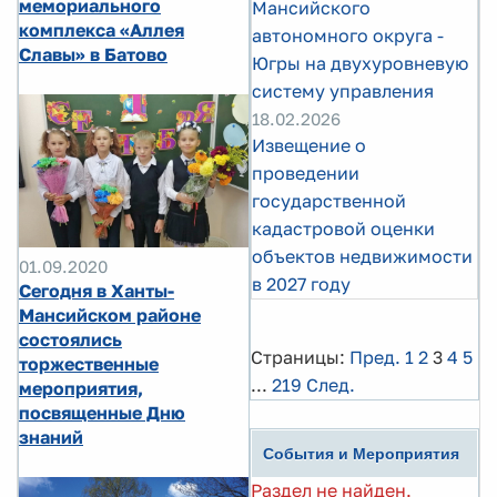
мемориального
Мансийского
комплекса «Аллея
автономного округа -
Славы» в Батово
Югры на двухуровневую
систему управления
18.02.2026
Извещение о
проведении
государственной
кадастровой оценки
объектов недвижимости
01.09.2020
в 2027 году
Сегодня в Ханты-
Мансийском районе
состоялись
Страницы:
Пред.
1
2
3
4
5
торжественные
...
219
След.
мероприятия,
посвященные Дню
знаний
События и Мероприятия
Раздел не найден.