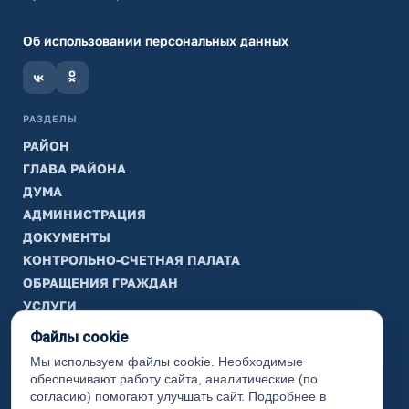
Об использовании персональных данных
РАЗДЕЛЫ
РАЙОН
ГЛАВА РАЙОНА
ДУМА
АДМИНИСТРАЦИЯ
ДОКУМЕНТЫ
КОНТРОЛЬНО-СЧЕТНАЯ ПАЛАТА
ОБРАЩЕНИЯ ГРАЖДАН
УСЛУГИ
ТИК
Файлы cookie
Мы используем файлы cookie. Необходимые
ИНФОРМАЦИЯ
обеспечивают работу сайта, аналитические (по
Законодательная карта
согласию) помогают улучшать сайт. Подробнее в