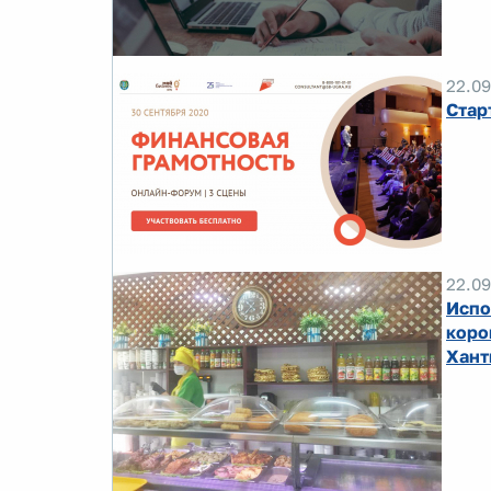
22.09
Стар
22.09
Испо
коро
Хант