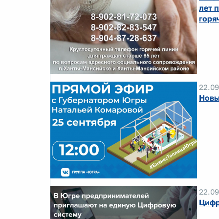
лет 
горя
22.09
Новы
22.09
Цифр