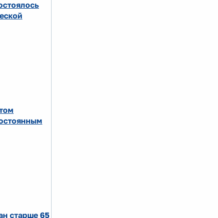
остоялось
еской
етом
постоянным
ан старше 65