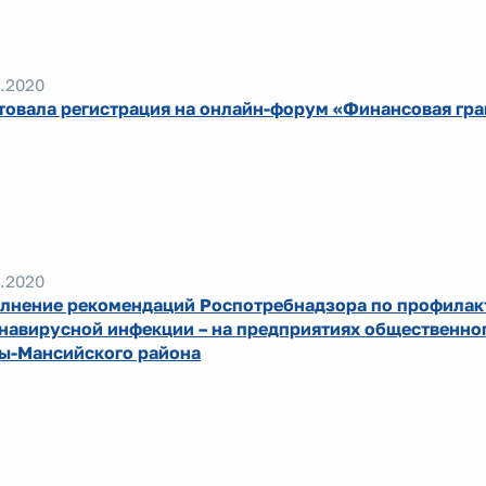
.2020
товала регистрация на онлайн-форум «Финансовая гр
.2020
лнение рекомендаций Роспотребнадзора по профилак
навирусной инфекции – на предприятиях общественно
ы-Мансийского района