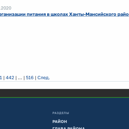
.2020
рганизации питания в школах Ханты-Мансийского райо
1
|
442
|
...
|
516
|
След.
РАЗДЕЛЫ
РАЙОН
ГЛАВА РАЙОНА