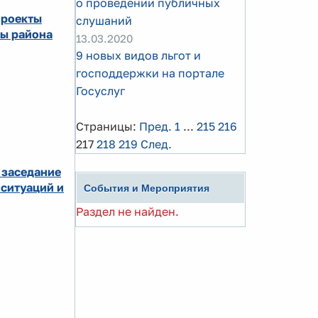
о проведении публичных
проекты
слушаний
вы района
13.03.2020
9 новых видов льгот и
господдержки на портале
Госуслуг
Страницы:
Пред.
1
...
215
216
217
218
219
След.
 заседание
ситуаций и
События и Мероприятия
Раздел не найден.