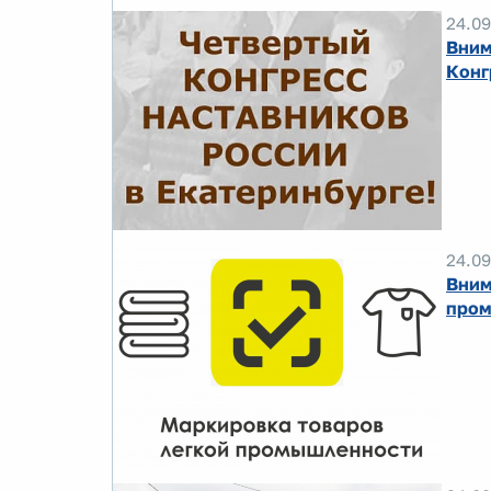
24.09
Вним
Конг
24.09
Вним
пром