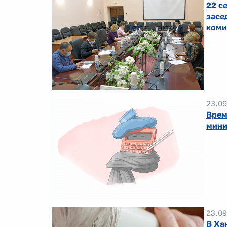
22 с
засе
коми
23.09
Врем
мини
23.09
В Ха