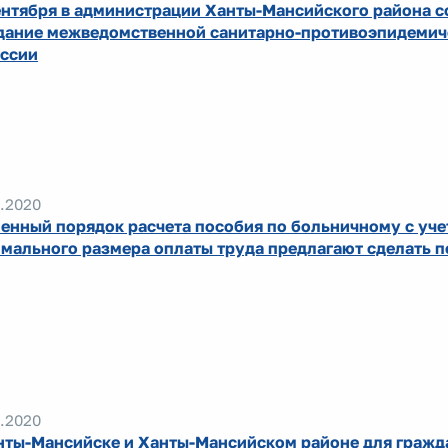
ентября в администрации Ханты-Мансийского района с
дание межведомственной санитарно-противоэпидемич
ссии
.2020
енный порядок расчета пособия по больничному с уч
мального размера оплаты труда предлагают сделать 
.2020
нты-Мансийске и Ханты-Мансийском районе для гражд