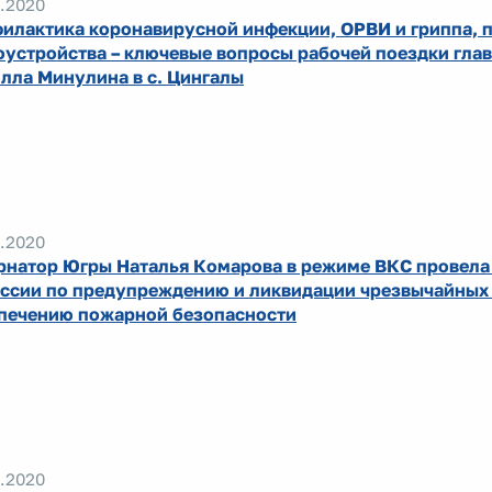
.2020
илактика коронавирусной инфекции, ОРВИ и гриппа, 
оустройства – ключевые вопросы рабочей поездки гла
лла Минулина в с. Цингалы
.2020
рнатор Югры Наталья Комарова в режиме ВКС провела
ссии по предупреждению и ликвидации чрезвычайных 
печению пожарной безопасности
.2020