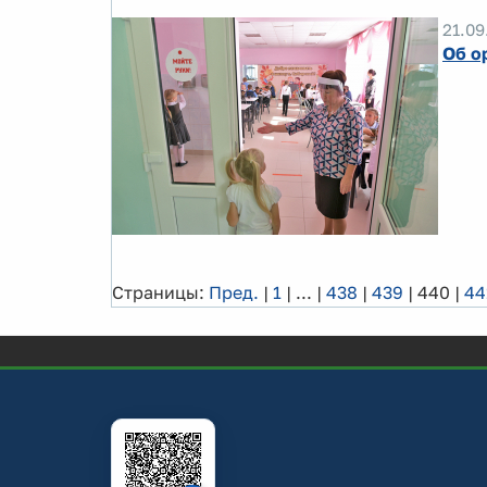
21.09
Об о
Страницы:
Пред.
|
1
|
...
|
438
|
439
|
440
|
44