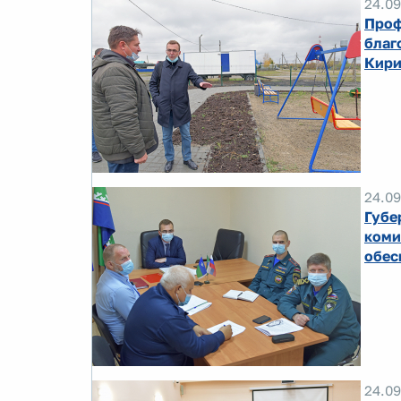
24.09
Проф
благ
Кири
24.09
Губе
коми
обес
24.09