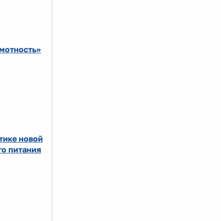
амотность»
тике новой
го питания