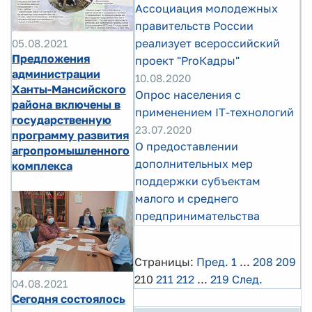
Ассоциация молодежных
правительств России
реализует всероссийский
05.08.2021
Предложения
проект "ProКадры"
администрации
10.08.2020
Ханты-Мансийского
Опрос населения с
района включены в
применением IT-технологий
государственную
23.07.2020
программу развития
O предоставлении
агропромышленного
дополнительных мер
комплекса
поддержки субъектам
малого и среднего
предпринимательства
Страницы:
Пред.
1
...
208
209
210
211
212
...
219
След.
04.08.2021
Сегодня состоялось