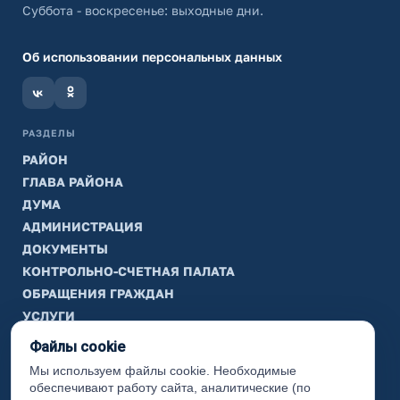
Суббота - воскресенье: выходные дни.
Об использовании персональных данных
РАЗДЕЛЫ
РАЙОН
ГЛАВА РАЙОНА
ДУМА
АДМИНИСТРАЦИЯ
ДОКУМЕНТЫ
КОНТРОЛЬНО-СЧЕТНАЯ ПАЛАТА
ОБРАЩЕНИЯ ГРАЖДАН
УСЛУГИ
ТИК
Файлы cookie
Мы используем файлы cookie. Необходимые
ИНФОРМАЦИЯ
обеспечивают работу сайта, аналитические (по
Законодательная карта