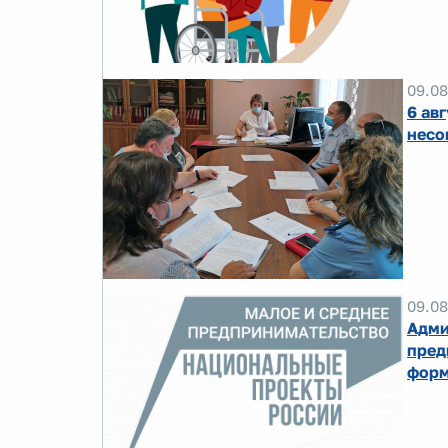
09.08
6 ав
несо
09.08
Адми
пред
форм