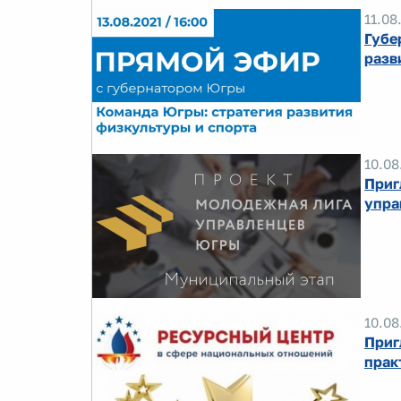
11.08
Губе
разв
10.08
Приг
упра
10.08
Приг
прак