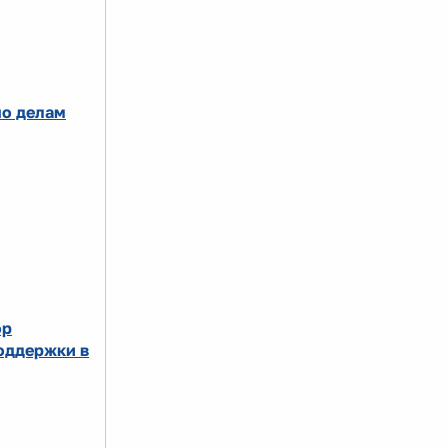
по делам
ор
оддержки в