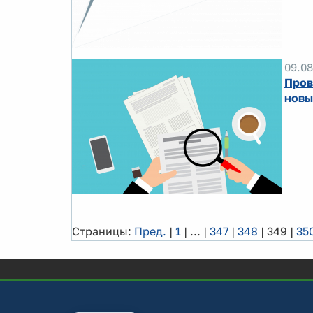
09.08
Пров
новы
Страницы:
Пред.
|
1
|
...
|
347
|
348
|
349
|
35