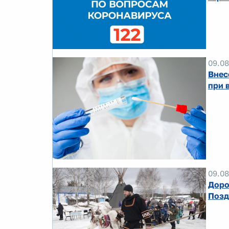
09.08
Внес
при 
09.08
Доро
Позд