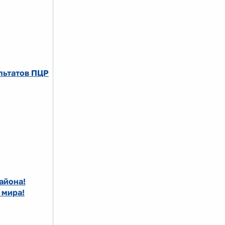
льтатов ПЦР
айона!
 мира!