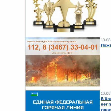
10.08
Пожа
10.08
В Ха
лет 
горя