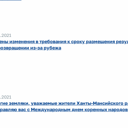
.2021
ены изменения в требования к сроку размещения резу
возвращении из-за рубежа
.2021
гие земляки, уважаемые жители Ханты-Мансийского р
равляю вас с Международным днем коренных народов